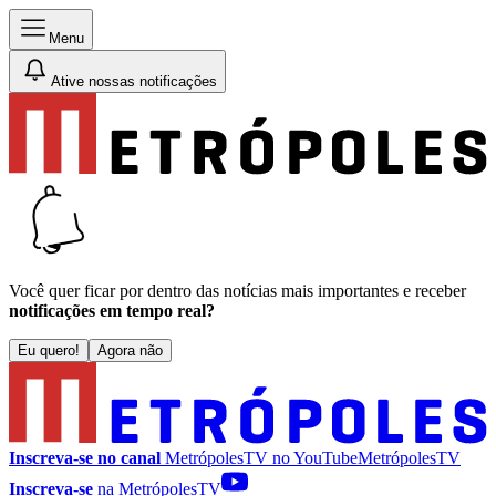
Menu
Ative nossas notificações
Você quer ficar por dentro das notícias mais importantes e receber
notificações em tempo real?
Eu quero!
Agora não
Inscreva-se no canal
MetrópolesTV no
YouTube
MetrópolesTV
Inscreva-se
na MetrópolesTV