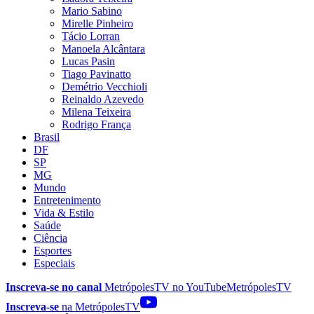
Mario Sabino
Mirelle Pinheiro
Tácio Lorran
Manoela Alcântara
Lucas Pasin
Tiago Pavinatto
Demétrio Vecchioli
Reinaldo Azevedo
Milena Teixeira
Rodrigo França
Brasil
DF
SP
MG
Mundo
Entretenimento
Vida & Estilo
Saúde
Ciência
Esportes
Especiais
Inscreva-se no canal
MetrópolesTV no
YouTube
MetrópolesTV
Inscreva-se
na MetrópolesTV