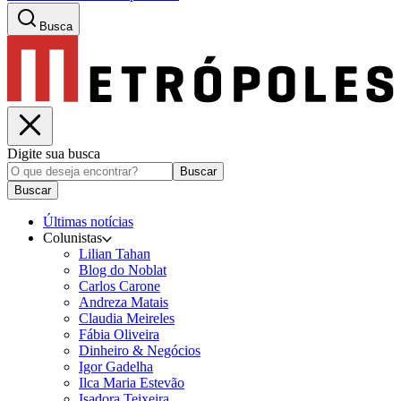
Busca
Digite sua busca
Buscar
Buscar
Últimas notícias
Colunistas
Lilian Tahan
Blog do Noblat
Carlos Carone
Andreza Matais
Claudia Meireles
Fábia Oliveira
Dinheiro & Negócios
Igor Gadelha
Ilca Maria Estevão
Isadora Teixeira