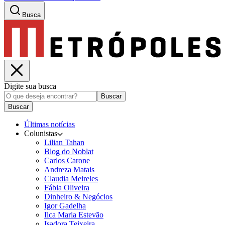
Busca
Digite sua busca
Buscar
Buscar
Últimas notícias
Colunistas
Lilian Tahan
Blog do Noblat
Carlos Carone
Andreza Matais
Claudia Meireles
Fábia Oliveira
Dinheiro & Negócios
Igor Gadelha
Ilca Maria Estevão
Isadora Teixeira