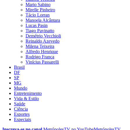
Mario Sabino
Mirelle Pinheiro
Tácio Lorran
Manoela Alcântara
Lucas Pasin
Tiago Pavinatto
Demétrio Vecchioli
Reinaldo Azevedo
Milena Teixeira
Alfredo Henrique
Rodrigo França
Vinícius Passarelli
Brasil
DF
SP
MG
Mundo
Entretenimento
Vida & Estilo
Saúde
Ciência
Esportes
Especiais
Inscreva-se no canal
MetrópolesTV no
YouTube
MetrópolesTV