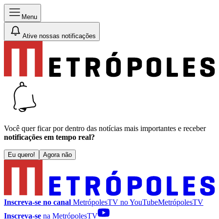
Menu
Ative nossas notificações
Você quer ficar por dentro das notícias mais importantes e receber
notificações em tempo real?
Eu quero!
Agora não
Inscreva-se no canal
MetrópolesTV no
YouTube
MetrópolesTV
Inscreva-se
na MetrópolesTV