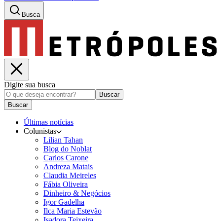
Busca
Digite sua busca
Buscar
Buscar
Últimas notícias
Colunistas
Lilian Tahan
Blog do Noblat
Carlos Carone
Andreza Matais
Claudia Meireles
Fábia Oliveira
Dinheiro & Negócios
Igor Gadelha
Ilca Maria Estevão
Isadora Teixeira