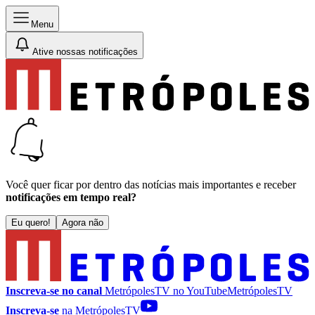
Menu
Ative nossas notificações
Você quer ficar por dentro das notícias mais importantes e receber
notificações em tempo real?
Eu quero!
Agora não
Inscreva-se no canal
MetrópolesTV no
YouTube
MetrópolesTV
Inscreva-se
na MetrópolesTV