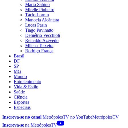
Mario Sabino
Mirelle Pinheiro
Tácio Lorran
Manoela Alcântara
Lucas Pasin
Tiago Pavinatto
Demétrio Vecchioli
Reinaldo Azevedo
Milena Teixeira
Rodrigo França
Brasil
DF
SP
MG
Mundo
Entretenimento
Vida & Estilo
Saúde
Ciência
Esportes
Especiais
Inscreva-se no canal
MetrópolesTV no
YouTube
MetrópolesTV
Inscreva-se
na MetrópolesTV