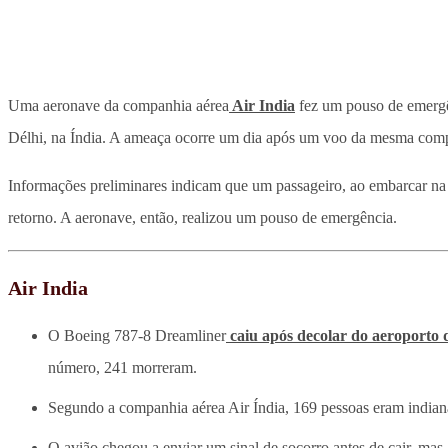
Uma aeronave da companhia aérea
Air India
fez um pouso de emergên
Délhi, na Índia. A ameaça ocorre um dia após um voo da mesma comp
Informações preliminares indicam que um passageiro, ao embarcar na 
retorno. A aeronave, então, realizou um pouso de emergência.
Air India
O Boeing 787-8 Dreamliner
caiu após decolar do aeroporto
número, 241 morreram.
Segundo a companhia aérea Air Índia, 169 pessoas eram indiana
O avião chegou a enviar um sinal de socorro antes de cair, ma