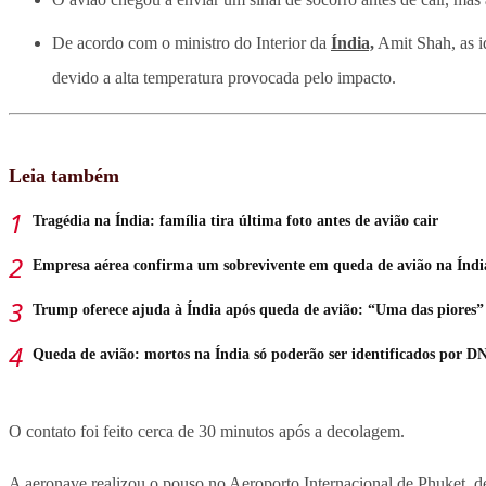
De acordo com o ministro do Interior da
Índia,
Amit Shah, as i
devido a alta temperatura provocada pelo impacto.
Leia também
Tragédia na Índia: família tira última foto antes de avião cair
Empresa aérea confirma um sobrevivente em queda de avião na Índi
Trump oferece ajuda à Índia após queda de avião: “Uma das piores”
Queda de avião: mortos na Índia só poderão ser identificados por D
O contato foi feito cerca de 30 minutos após a decolagem.
A aeronave realizou o pouso no Aeroporto Internacional de Phuket, 