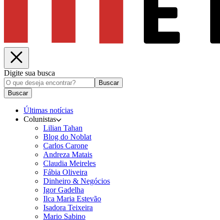
Digite sua busca
Buscar
Buscar
Últimas notícias
Colunistas
Lilian Tahan
Blog do Noblat
Carlos Carone
Andreza Matais
Claudia Meireles
Fábia Oliveira
Dinheiro & Negócios
Igor Gadelha
Ilca Maria Estevão
Isadora Teixeira
Mario Sabino