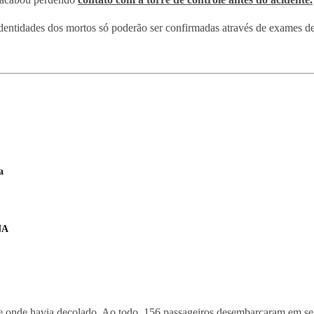
dentidades dos mortos só poderão ser confirmadas através de exames de
a
NA
de onde havia decolado. Ao todo, 156 passageiros desembarcaram em se