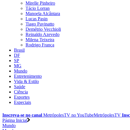
Mirelle Pinheiro
Tácio Lorran
Manoela Alcântara
Lucas Pasin
Tiago Pavinatto
Demétrio Vecchioli
Reinaldo Azevedo
Milena Teixeira
Rodrigo França
Brasil
DF
SP
MG
Mundo
Entretenimento
Vida & Estilo
Saúde
Ciência
Esportes
Especiais
Inscreva-se no canal
MetrópolesTV no
YouTube
MetrópolesTV
Insc
Página Inicial
Mundo