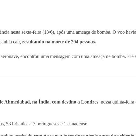
cia nesta sexta-feira (13/6), após uma ameaça de bomba. O voo havia 
anhia cair,
resultando na morte de 294 pessoas.
aeronave, encontrou uma mensagem com uma ameaça de bomba. Ele alerto
 de Ahmedabad, na Índia, com destino a Londres
, nessa quinta-feir
s, 53 britânicas, 7 portugueses e 1 canadense.
s acabou perdendo
contato com a torre de controle antes do acidente.