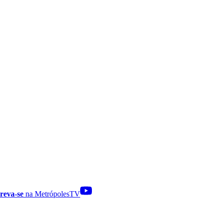
reva-se
na MetrópolesTV