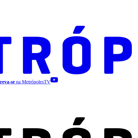
reva-se
na MetrópolesTV