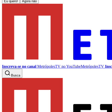
Eu quero!
Agora não
Inscreva-se no canal
MetrópolesTV no
YouTube
MetrópolesTV
Insc
Busca