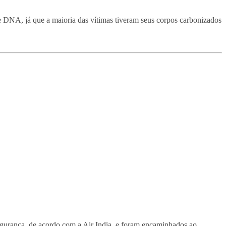
 DNA, já que a maioria das vítimas tiveram seus corpos carbonizados
gurança, de acordo com a Air India, e foram encaminhados ao