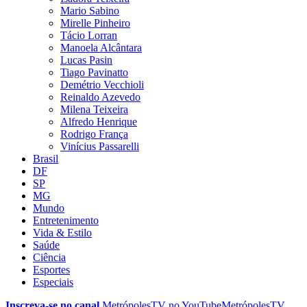
Mario Sabino
Mirelle Pinheiro
Tácio Lorran
Manoela Alcântara
Lucas Pasin
Tiago Pavinatto
Demétrio Vecchioli
Reinaldo Azevedo
Milena Teixeira
Alfredo Henrique
Rodrigo França
Vinícius Passarelli
Brasil
DF
SP
MG
Mundo
Entretenimento
Vida & Estilo
Saúde
Ciência
Esportes
Especiais
Inscreva-se no canal
MetrópolesTV no
YouTube
MetrópolesTV