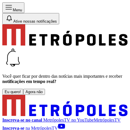
Menu
Ative nossas notificações
Você quer ficar por dentro das notícias mais importantes e receber
notificações em tempo real?
Eu quero!
Agora não
Inscreva-se no canal
MetrópolesTV no
YouTube
MetrópolesTV
Inscreva-se
na MetrópolesTV