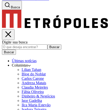
Busca
Digite sua busca
Buscar
Buscar
Últimas notícias
Colunistas
Lilian Tahan
Blog do Noblat
Carlos Carone
Andreza Matais
Claudia Meireles
Fábia Oliveira
Dinheiro & Negócios
Igor Gadelha
Ilca Maria Estevão
Isadora Teixeira