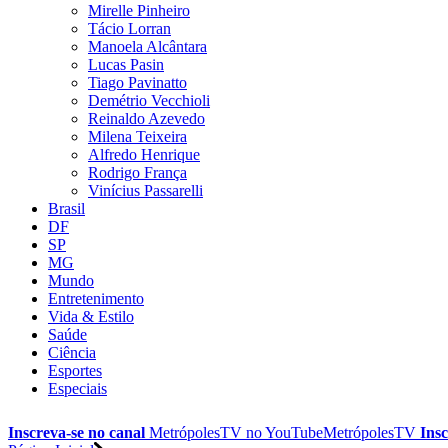
Mirelle Pinheiro
Tácio Lorran
Manoela Alcântara
Lucas Pasin
Tiago Pavinatto
Demétrio Vecchioli
Reinaldo Azevedo
Milena Teixeira
Alfredo Henrique
Rodrigo França
Vinícius Passarelli
Brasil
DF
SP
MG
Mundo
Entretenimento
Vida & Estilo
Saúde
Ciência
Esportes
Especiais
Inscreva-se no canal
MetrópolesTV no
YouTube
MetrópolesTV
Insc