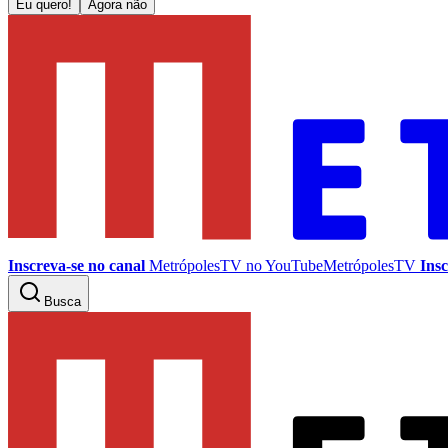
Eu quero!
Agora não
Inscreva-se no canal
MetrópolesTV no
YouTube
MetrópolesTV
Insc
Busca