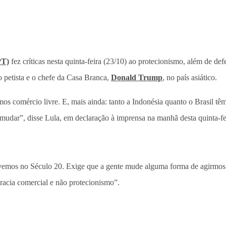
PT)
fez críticas nesta quinta-feira (23/10) ao protecionismo, além de d
o petista e o chefe da Casa Branca,
Donald Trump
, no país asiático.
 comércio livre. E, mais ainda: tanto a Indonésia quanto o Brasil têm i
mudar”, disse Lula, em declaração à imprensa na manhã desta quinta-fei
tivemos no Século 20. Exige que a gente mude alguma forma de agirmo
racia comercial e não protecionismo”.