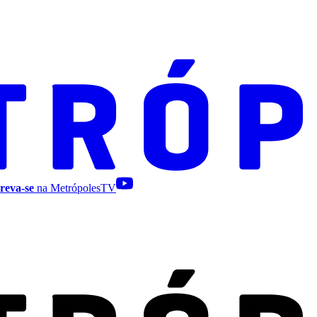
reva-se
na MetrópolesTV