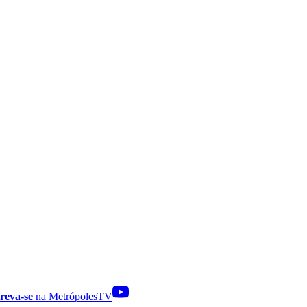
reva-se
na MetrópolesTV