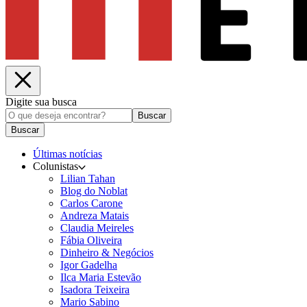
Digite sua busca
Buscar
Buscar
Últimas notícias
Colunistas
Lilian Tahan
Blog do Noblat
Carlos Carone
Andreza Matais
Claudia Meireles
Fábia Oliveira
Dinheiro & Negócios
Igor Gadelha
Ilca Maria Estevão
Isadora Teixeira
Mario Sabino