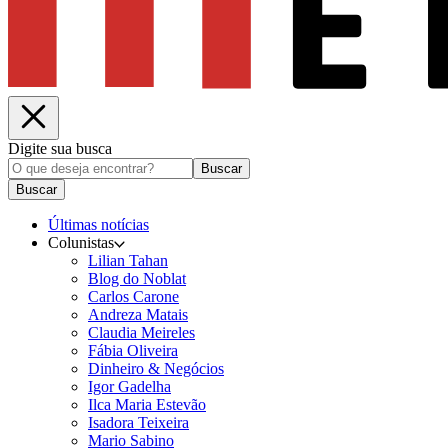
Digite sua busca
Buscar
Buscar
Últimas notícias
Colunistas
Lilian Tahan
Blog do Noblat
Carlos Carone
Andreza Matais
Claudia Meireles
Fábia Oliveira
Dinheiro & Negócios
Igor Gadelha
Ilca Maria Estevão
Isadora Teixeira
Mario Sabino