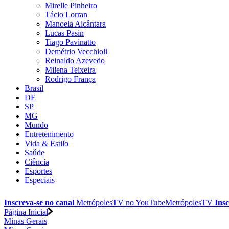
Mirelle Pinheiro
Tácio Lorran
Manoela Alcântara
Lucas Pasin
Tiago Pavinatto
Demétrio Vecchioli
Reinaldo Azevedo
Milena Teixeira
Rodrigo França
Brasil
DF
SP
MG
Mundo
Entretenimento
Vida & Estilo
Saúde
Ciência
Esportes
Especiais
Inscreva-se no canal
MetrópolesTV no
YouTube
MetrópolesTV
Insc
Página Inicial
Minas Gerais