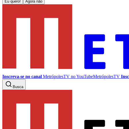
Eu quero!
Agora não
Inscreva-se no canal
MetrópolesTV no
YouTube
MetrópolesTV
Insc
Busca