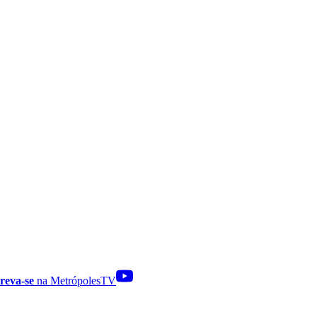
reva-se
na MetrópolesTV