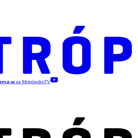
reva-se
na MetrópolesTV