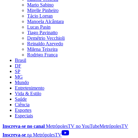
Mario Sabino
Mirelle Pinheiro
Tácio Lorran
Manoela Alcântara
Lucas Pasin
Tiago Pavinatto
Demétrio Vecchioli
Reinaldo Azevedo
Milena Teixeira
Rodrigo França
Brasil
DF
SP
MG
Mundo
Entretenimento
Vida & Estilo
Saúde
Ciência
Esportes
Especiais
Inscreva-se no canal
MetrópolesTV no
YouTube
MetrópolesTV
Inscreva-se
na MetrópolesTV