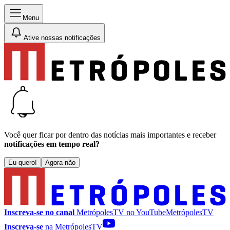
Menu
Ative nossas notificações
Você quer ficar por dentro das notícias mais importantes e receber
notificações em tempo real?
Eu quero!
Agora não
Inscreva-se no canal
MetrópolesTV no
YouTube
MetrópolesTV
Inscreva-se
na MetrópolesTV