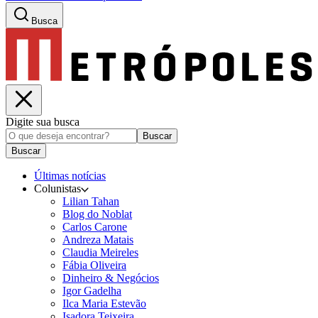
Busca
Digite sua busca
Buscar
Buscar
Últimas notícias
Colunistas
Lilian Tahan
Blog do Noblat
Carlos Carone
Andreza Matais
Claudia Meireles
Fábia Oliveira
Dinheiro & Negócios
Igor Gadelha
Ilca Maria Estevão
Isadora Teixeira