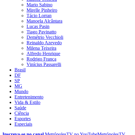
Mario Sabino
Mirelle Pinheiro
Tácio Lorran
Manoela Alcântara
Lucas Pasin
Tiago Pavinatto
Demétrio Vecchioli
Reinaldo Azevedo
Milena Teixeira
Alfredo Henrique
Rodrigo França
Vinícius Passarelli
Brasil
DF
SP
MG
Mundo
Entretenimento
Vida & Estilo
Saúde
Ciência
Esportes
Especiais
Inscreva-se no canal
MetrópolesTV no
YouTube
MetrópolesTV