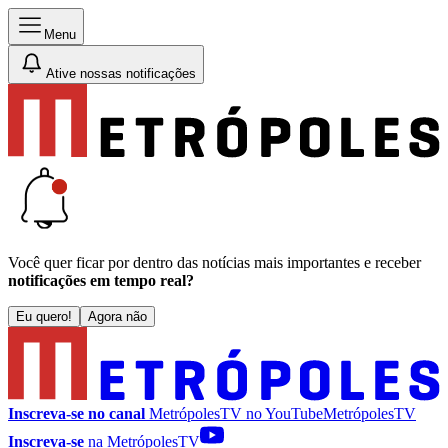
Menu
Ative nossas notificações
Você quer ficar por dentro das notícias mais importantes e receber
notificações em tempo real?
Eu quero!
Agora não
Inscreva-se no canal
MetrópolesTV no
YouTube
MetrópolesTV
Inscreva-se
na MetrópolesTV