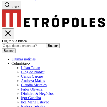
Busca
Digite sua busca
Buscar
Buscar
Últimas notícias
Colunistas
Lilian Tahan
Blog do Noblat
Carlos Carone
Andreza Matais
Claudia Meireles
Fábia Oliveira
Dinheiro & Negócios
Igor Gadelha
Ilca Maria Estevão
Isadora Teixeira