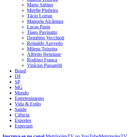
Mario Sabino
Mirelle Pinheiro
Tácio Lorran
Manoela Alcântara
Lucas Pasin
Tiago Pavinatto
Demétrio Vecchioli
Reinaldo Azevedo
Milena Teixeira
Alfredo Henrique
Rodrigo França
Vinícius Passarelli
Brasil
DF
SP
MG
Mundo
Entretenimento
Vida & Estilo
Saúde
Ciência
Esportes
Especiais
Inscreva-se no canal
MetrópolesTV no
YouTube
MetrópolesTV