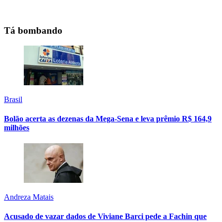
Tá bombando
Brasil
Bolão acerta as dezenas da Mega-Sena e leva prêmio R$ 164,9
milhões
Andreza Matais
Acusado de vazar dados de Viviane Barci pede a Fachin que