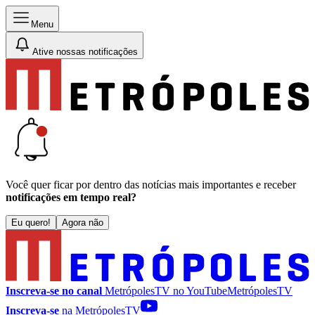
Menu
Ative nossas notificações
Você quer ficar por dentro das notícias mais importantes e receber
notificações em tempo real?
Eu quero!
Agora não
Inscreva-se no canal
MetrópolesTV no
YouTube
MetrópolesTV
Inscreva-se
na MetrópolesTV