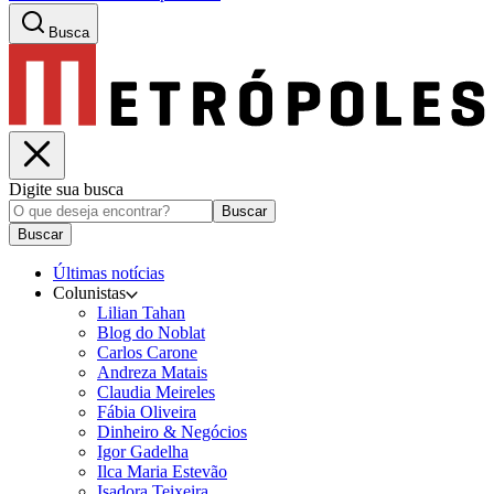
Busca
Digite sua busca
Buscar
Buscar
Últimas notícias
Colunistas
Lilian Tahan
Blog do Noblat
Carlos Carone
Andreza Matais
Claudia Meireles
Fábia Oliveira
Dinheiro & Negócios
Igor Gadelha
Ilca Maria Estevão
Isadora Teixeira