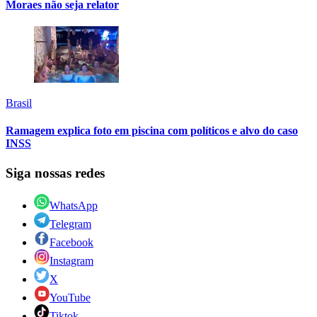
Moraes não seja relator
Brasil
Ramagem explica foto em piscina com políticos e alvo do caso
INSS
Siga nossas redes
WhatsApp
Telegram
Facebook
Instagram
X
YouTube
Tiktok