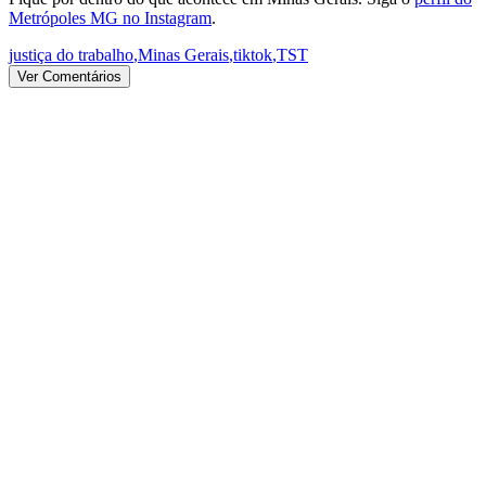
Metrópoles MG no Instagram
.
justiça do trabalho
,
Minas Gerais
,
tiktok
,
TST
Ver Comentários