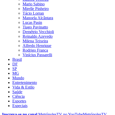
Mario Sabino
Mirelle Pinheiro
Tácio Lorran
Manoela Alcântara
Lucas Pasin
Tiago Pavinatto
Demétrio Vecchioli
Reinaldo Azevedo
Milena Teixeira
Alfredo Henrique
Rodrigo França
Vinícius Passarelli
Brasil
DF
SP
MG
Mundo
Entretenimento
Vida & Estilo
Saúde
Ciência
Esportes
Especiais
Inscreva-se no canal
MetrópolesTV no
YouTube
MetrópolesTV