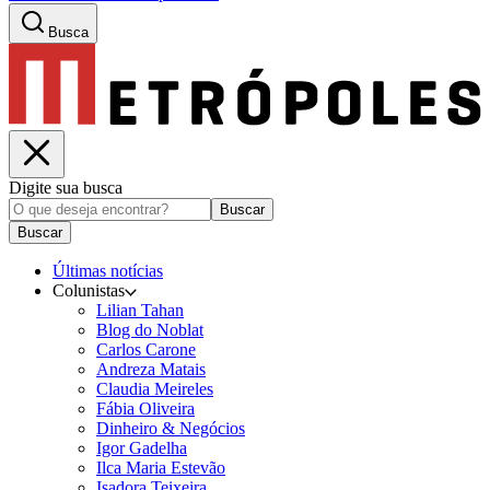
Busca
Digite sua busca
Buscar
Buscar
Últimas notícias
Colunistas
Lilian Tahan
Blog do Noblat
Carlos Carone
Andreza Matais
Claudia Meireles
Fábia Oliveira
Dinheiro & Negócios
Igor Gadelha
Ilca Maria Estevão
Isadora Teixeira