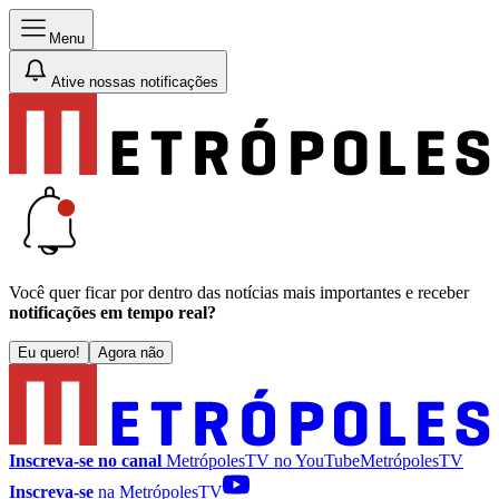
Menu
Ative nossas notificações
Você quer ficar por dentro das notícias mais importantes e receber
notificações em tempo real?
Eu quero!
Agora não
Inscreva-se no canal
MetrópolesTV no
YouTube
MetrópolesTV
Inscreva-se
na MetrópolesTV