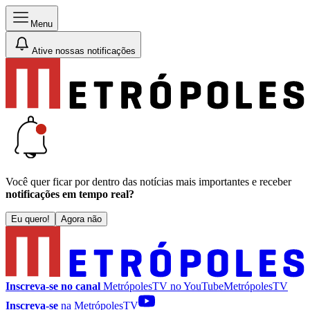
Menu
Ative nossas notificações
Você quer ficar por dentro das notícias mais importantes e receber
notificações em tempo real?
Eu quero!
Agora não
Inscreva-se no canal
MetrópolesTV no
YouTube
MetrópolesTV
Inscreva-se
na MetrópolesTV