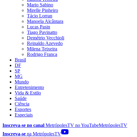
Mario Sabino
Mirelle Pinheiro
Tácio Lorran
Manoela Alcântara
Lucas Pasin
Tiago Pavinatto
Demétrio Vecchioli
Reinaldo Azevedo
Milena Teixeira
Rodrigo França
Brasil
DF
SP
MG
Mundo
Entretenimento
Vida & Estilo
Saúde
Ciência
Esportes
Especiais
Inscreva-se no canal
MetrópolesTV no
YouTube
MetrópolesTV
Inscreva-se
na MetrópolesTV