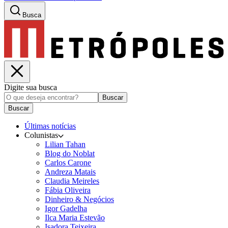
Busca
Digite sua busca
Buscar
Buscar
Últimas notícias
Colunistas
Lilian Tahan
Blog do Noblat
Carlos Carone
Andreza Matais
Claudia Meireles
Fábia Oliveira
Dinheiro & Negócios
Igor Gadelha
Ilca Maria Estevão
Isadora Teixeira