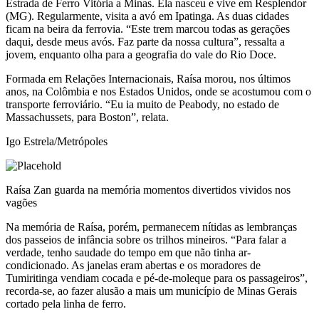
Estrada de Ferro Vitória a Minas. Ela nasceu e vive em Resplendor
(MG). Regularmente, visita a avó em Ipatinga. As duas cidades
ficam na beira da ferrovia. “Este trem marcou todas as gerações
daqui, desde meus avós. Faz parte da nossa cultura”, ressalta a
jovem, enquanto olha para a geografia do vale do Rio Doce.
Formada em Relações Internacionais, Raísa morou, nos últimos
anos, na Colômbia e nos Estados Unidos, onde se acostumou com o
transporte ferroviário. “Eu ia muito de Peabody, no estado de
Massachussets, para Boston”, relata.
Igo Estrela/Metrópoles
Raísa Zan guarda na memória momentos divertidos vividos nos
vagões
Na memória de Raísa, porém, permanecem nítidas as lembranças
dos passeios de infância sobre os trilhos mineiros. “Para falar a
verdade, tenho saudade do tempo em que não tinha ar-
condicionado. As janelas eram abertas e os moradores de
Tumiritinga vendiam cocada e pé-de-moleque para os passageiros”,
recorda-se, ao fazer alusão a mais um município de Minas Gerais
cortado pela linha de ferro.