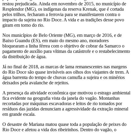
restou prejudicada. Ainda em novembro de 2015, no município de
Resplendor (MG), os indígenas da reserva Krenak, que é cortada
pelos trilhos, fecharam a ferrovia para se manifestarem contra o
impacto da sujeira no Rio Doce. A vida e as tradições desse povo
giram em torno do rio.
Nos municípios de Belo Oriente (MG), em março de 2016, e de
Baixo Guandu (ES), em maio do mesmo ano, moradores
bloquearam a linha férrea com o objetivo de cobrar da Samarco o
pagamento de auxílio para vítimas da catástrofe e o restabelecimento
da distribuição de água.
Já no final de 2018, as marcas de lama remanescentes nas margens
do Rio Doce são quase invisíveis aos olhos dos viajantes de trem. A
água barrenta do tempo de chuvas camufla a sujeira e os minérios
deixados pela avalanche de rejeitos.
A presença da atividade econômica que motivou o estrago ambiental
fica evidente na geografia vista da janela do vagão. Montanhas
recortadas por máquinas escavadoras e leitos de rio tomados por
resíduos das jazidas denunciam a agressividade da extração mineral
em grande escala.
O desastre de Mariana matou quase toda a população de peixes do
Rio Doce e afetou a vida dos ribeirinhos. Dentro do vagão, o