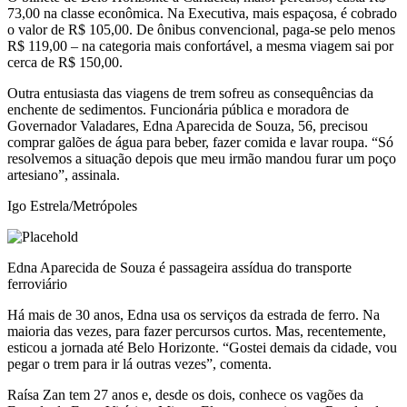
73,00 na classe econômica. Na Executiva, mais espaçosa, é cobrado
o valor de R$ 105,00. De ônibus convencional, paga-se pelo menos
R$ 119,00 – na categoria mais confortável, a mesma viagem sai por
cerca de R$ 150,00.
Outra entusiasta das viagens de trem sofreu as consequências da
enchente de sedimentos. Funcionária pública e moradora de
Governador Valadares, Edna Aparecida de Souza, 56, precisou
comprar galões de água para beber, fazer comida e lavar roupa. “Só
resolvemos a situação depois que meu irmão mandou furar um poço
artesiano”, assinala.
Igo Estrela/Metrópoles
Edna Aparecida de Souza é passageira assídua do transporte
ferroviário
Há mais de 30 anos, Edna usa os serviços da estrada de ferro. Na
maioria das vezes, para fazer percursos curtos. Mas, recentemente,
esticou a jornada até Belo Horizonte. “Gostei demais da cidade, vou
pegar o trem para ir lá outras vezes”, comenta.
Raísa Zan tem 27 anos e, desde os dois, conhece os vagões da