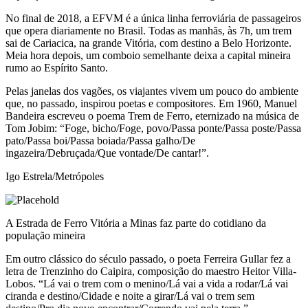
No final de 2018, a EFVM é a única linha ferroviária de passageiros
que opera diariamente no Brasil. Todas as manhãs, às 7h, um trem
sai de Cariacica, na grande Vitória, com destino a Belo Horizonte.
Meia hora depois, um comboio semelhante deixa a capital mineira
rumo ao Espírito Santo.
Pelas janelas dos vagões, os viajantes vivem um pouco do ambiente
que, no passado, inspirou poetas e compositores. Em 1960, Manuel
Bandeira escreveu o poema Trem de Ferro, eternizado na música de
Tom Jobim: “Foge, bicho/Foge, povo/Passa ponte/Passa poste/Passa
pato/Passa boi/Passa boiada/Passa galho/De
ingazeira/Debruçada/Que vontade/De cantar!”.
Igo Estrela/Metrópoles
A Estrada de Ferro Vitória a Minas faz parte do cotidiano da
população mineira
Em outro clássico do século passado, o poeta Ferreira Gullar fez a
letra de Trenzinho do Caipira, composição do maestro Heitor Villa-
Lobos. “Lá vai o trem com o menino/Lá vai a vida a rodar/Lá vai
ciranda e destino/Cidade e noite a girar/Lá vai o trem sem