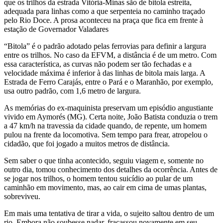
que os trilhos da estrada Vitória-Minas são de bitola estreita,
adequada para linhas como a que serpenteia no caminho traçado
pelo Rio Doce. A prosa aconteceu na praça que fica em frente à
estação de Governador Valadares
“Bitola” é o padrão adotado pelas ferrovias para definir a largura
entre os trilhos. No caso da EFVM, a distância é de um metro. Com
essa característica, as curvas não podem ser tão fechadas e a
velocidade máxima é inferior à das linhas de bitola mais larga. A
Estrada de Ferro Carajás, entre o Pará e o Maranhão, por exemplo,
usa outro padrão, com 1,6 metro de largura.
As memórias do ex-maquinista preservam um episódio angustiante
vivido em Aymorés (MG). Certa noite, João Batista conduzia o trem
a 47 km/h na travessia da cidade quando, de repente, um homem
pulou na frente da locomotiva. Sem tempo para frear, atropelou o
cidadão, que foi jogado a muitos metros de distância.
Sem saber o que tinha acontecido, seguiu viagem e, somente no
outro dia, tomou conhecimento dos detalhes da ocorrência. Antes de
se jogar nos trilhos, o homem tentou suicídio ao pular de um
caminhão em movimento, mas, ao cair em cima de umas plantas,
sobreviveu.
Em mais uma tentativa de tirar a vida, o sujeito saltou dentro de um
rio. Embora não soubesse nadar, fracassou novamente em seu