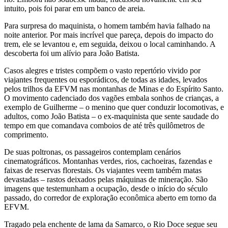
intuito, pois foi parar em um banco de areia.
Para surpresa do maquinista, o homem também havia falhado na
noite anterior. Por mais incrível que pareça, depois do impacto do
trem, ele se levantou e, em seguida, deixou o local caminhando. A
descoberta foi um alívio para João Batista.
Casos alegres e tristes compõem o vasto repertório vivido por
viajantes frequentes ou esporádicos, de todas as idades, levados
pelos trilhos da EFVM nas montanhas de Minas e do Espírito Santo.
O movimento cadenciado dos vagões embala sonhos de crianças, a
exemplo de Guilherme – o menino que quer conduzir locomotivas, e
adultos, como João Batista – o ex-maquinista que sente saudade do
tempo em que comandava comboios de até três quilômetros de
comprimento.
De suas poltronas, os passageiros contemplam cenários
cinematográficos. Montanhas verdes, rios, cachoeiras, fazendas e
faixas de reservas florestais. Os viajantes veem também matas
devastadas – rastos deixados pelas máquinas de mineração. São
imagens que testemunham a ocupação, desde o início do século
passado, do corredor de exploração econômica aberto em torno da
EFVM.
Tragado pela enchente de lama da Samarco, o Rio Doce segue seu