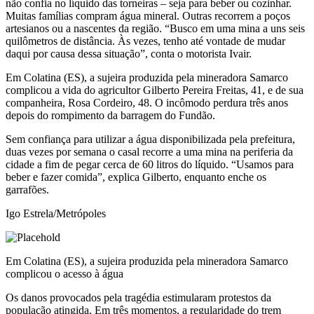
não confia no líquido das torneiras – seja para beber ou cozinhar.
Muitas famílias compram água mineral. Outras recorrem a poços
artesianos ou a nascentes da região. “Busco em uma mina a uns seis
quilômetros de distância. Às vezes, tenho até vontade de mudar
daqui por causa dessa situação”, conta o motorista Ivair.
Em Colatina (ES), a sujeira produzida pela mineradora Samarco
complicou a vida do agricultor Gilberto Pereira Freitas, 41, e de sua
companheira, Rosa Cordeiro, 48. O incômodo perdura três anos
depois do rompimento da barragem do Fundão.
Sem confiança para utilizar a água disponibilizada pela prefeitura,
duas vezes por semana o casal recorre a uma mina na periferia da
cidade a fim de pegar cerca de 60 litros do líquido. “Usamos para
beber e fazer comida”, explica Gilberto, enquanto enche os
garrafões.
Igo Estrela/Metrópoles
Em Colatina (ES), a sujeira produzida pela mineradora Samarco
complicou o acesso à água
Os danos provocados pela tragédia estimularam protestos da
população atingida. Em três momentos, a regularidade do trem