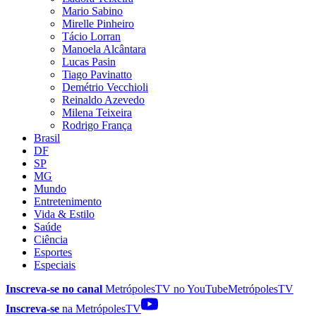
Mario Sabino
Mirelle Pinheiro
Tácio Lorran
Manoela Alcântara
Lucas Pasin
Tiago Pavinatto
Demétrio Vecchioli
Reinaldo Azevedo
Milena Teixeira
Rodrigo França
Brasil
DF
SP
MG
Mundo
Entretenimento
Vida & Estilo
Saúde
Ciência
Esportes
Especiais
Inscreva-se no canal
MetrópolesTV no
YouTube
MetrópolesTV
Inscreva-se
na MetrópolesTV