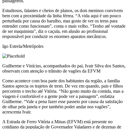
passageiros.
Estudiosos, falantes e cheios de planos, os dois meninos convivem
bem com a proximidade da linha férrea. “A vida aqui é um pouco
perturbada por causa do barulho, mas gosto de ver os trens para
entender como funcionam”, conta o mais velho. “Tenho até vontade
de ser maquinista”, diz o caçula, em alusão ao profissional
responsável por conduzir os enormes aparatos mecânicos.
Igo Estrela/Metrópoles
Guilherme e Vinícius, acompanhados do pai, Ivair Silva dos Santos,
observam com atenção o trânsito de vagões da EFVM
Como acontece com boa parte dos habitantes da região, a família
Santos aprecia os trajetos de trem. De vez em quando, pais e filhos
percorrem o trecho até Vitória. “Não gosto muito da comida, mas a
viagem é confortável e a gente pode ver a paisagem”, enfatiza
Guilherme. “Vale a pena fazer esse passeio por causa da satisfação
de olhar pela janela e por também poder andar nos vagões”,
acrescenta Ivair.
A Estrada de Ferro Vitória a Minas (EFVM) está presente no
cotidiano da população de Governador Valadares e de dezenas de