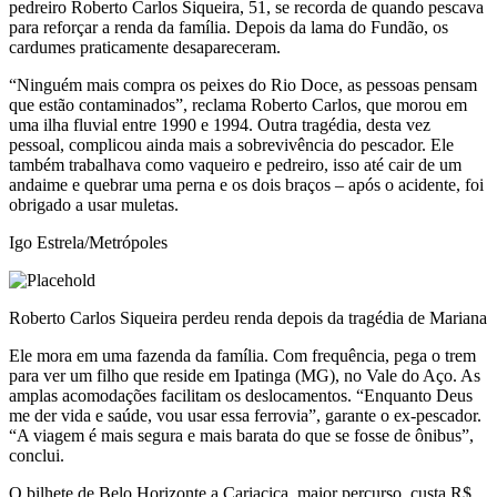
pedreiro Roberto Carlos Siqueira, 51, se recorda de quando pescava
para reforçar a renda da família. Depois da lama do Fundão, os
cardumes praticamente desapareceram.
“Ninguém mais compra os peixes do Rio Doce, as pessoas pensam
que estão contaminados”, reclama Roberto Carlos, que morou em
uma ilha fluvial entre 1990 e 1994. Outra tragédia, desta vez
pessoal, complicou ainda mais a sobrevivência do pescador. Ele
também trabalhava como vaqueiro e pedreiro, isso até cair de um
andaime e quebrar uma perna e os dois braços – após o acidente, foi
obrigado a usar muletas.
Igo Estrela/Metrópoles
Roberto Carlos Siqueira perdeu renda depois da tragédia de Mariana
Ele mora em uma fazenda da família. Com frequência, pega o trem
para ver um filho que reside em Ipatinga (MG), no Vale do Aço. As
amplas acomodações facilitam os deslocamentos. “Enquanto Deus
me der vida e saúde, vou usar essa ferrovia”, garante o ex-pescador.
“A viagem é mais segura e mais barata do que se fosse de ônibus”,
conclui.
O bilhete de Belo Horizonte a Cariacica, maior percurso, custa R$