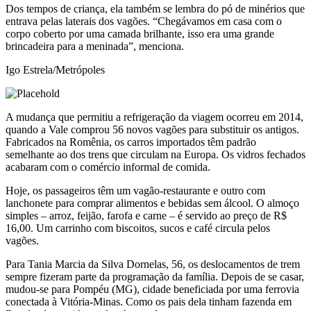
Dos tempos de criança, ela também se lembra do pó de minérios que
entrava pelas laterais dos vagões. “Chegávamos em casa com o
corpo coberto por uma camada brilhante, isso era uma grande
brincadeira para a meninada”, menciona.
Igo Estrela/Metrópoles
A mudança que permitiu a refrigeração da viagem ocorreu em 2014,
quando a Vale comprou 56 novos vagões para substituir os antigos.
Fabricados na Romênia, os carros importados têm padrão
semelhante ao dos trens que circulam na Europa. Os vidros fechados
acabaram com o comércio informal de comida.
Hoje, os passageiros têm um vagão-restaurante e outro com
lanchonete para comprar alimentos e bebidas sem álcool. O almoço
simples – arroz, feijão, farofa e carne – é servido ao preço de R$
16,00. Um carrinho com biscoitos, sucos e café circula pelos
vagões.
Para Tania Marcia da Silva Dornelas, 56, os deslocamentos de trem
sempre fizeram parte da programação da família. Depois de se casar,
mudou-se para Pompéu (MG), cidade beneficiada por uma ferrovia
conectada à Vitória-Minas. Como os pais dela tinham fazenda em