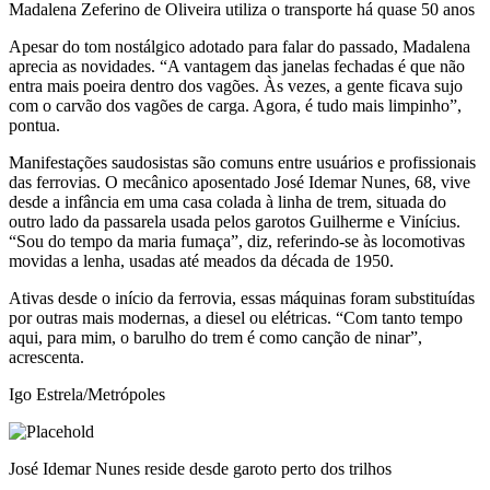
Madalena Zeferino de Oliveira utiliza o transporte há quase 50 anos
Apesar do tom nostálgico adotado para falar do passado, Madalena
aprecia as novidades. “A vantagem das janelas fechadas é que não
entra mais poeira dentro dos vagões. Às vezes, a gente ficava sujo
com o carvão dos vagões de carga. Agora, é tudo mais limpinho”,
pontua.
Manifestações saudosistas são comuns entre usuários e profissionais
das ferrovias. O mecânico aposentado José Idemar Nunes, 68, vive
desde a infância em uma casa colada à linha de trem, situada do
outro lado da passarela usada pelos garotos Guilherme e Vinícius.
“Sou do tempo da maria fumaça”, diz, referindo-se às locomotivas
movidas a lenha, usadas até meados da década de 1950.
Ativas desde o início da ferrovia, essas máquinas foram substituídas
por outras mais modernas, a diesel ou elétricas. “Com tanto tempo
aqui, para mim, o barulho do trem é como canção de ninar”,
acrescenta.
Igo Estrela/Metrópoles
José Idemar Nunes reside desde garoto perto dos trilhos