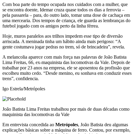
Com boa parte do tempo ocupada nos cuidados com a mulher, que
se encontra doente, Idemar cruza quase todos os dias a ferrovia –
pela passarela – para, do outro lado, tomar uma dose de cachaça em
uma mercearia. Dos tempos de criança, ele guarda as lembranças do
futebol jogado com os amigos perto da linha férrea.
Hoje, muros paralelos aos trilhos impedem esse tipo de diversão
arriscada. A meninada tinha um hábito ainda mais perigoso: “A
gente costumava jogar pedras no trem, só de brincadeira”, revela.
A melancolia aparece com mais força nas palavras de João Batista
Lima Freitas, 66, ex-maquinista das locomotivas da Vale. Depois de
trabalhar por 23 anos na empresa, ele se aposentou da profissão que
escolheu muito cedo. “Desde menino, eu sonhava em conduzir esses
trens”, confidencia.
Igo Estrela/Metrópoles
João Batista Lima Freitas trabalhou por mais de duas décadas como
maquinista das locomotivas da Vale
Em entrevista concedida ao
Metrópoles
, João Batista deu algumas
explicações básicas sobre a máquina de ferro. Contou, por exemplo,