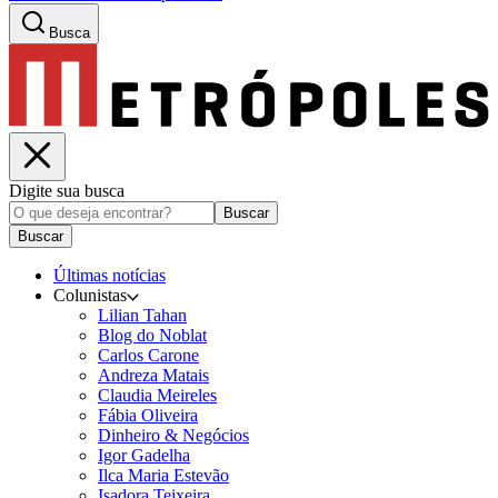
Busca
Digite sua busca
Buscar
Buscar
Últimas notícias
Colunistas
Lilian Tahan
Blog do Noblat
Carlos Carone
Andreza Matais
Claudia Meireles
Fábia Oliveira
Dinheiro & Negócios
Igor Gadelha
Ilca Maria Estevão
Isadora Teixeira