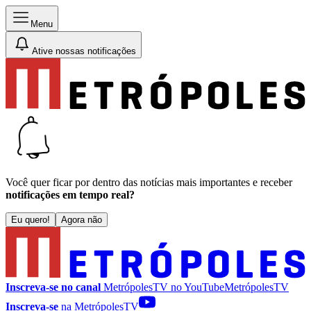
Menu
Ative nossas notificações
Você quer ficar por dentro das notícias mais importantes e receber
notificações em tempo real?
Eu quero!
Agora não
Inscreva-se no canal
MetrópolesTV no
YouTube
MetrópolesTV
Inscreva-se
na MetrópolesTV