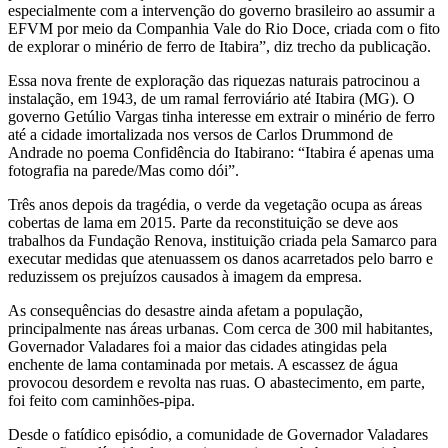
especialmente com a intervenção do governo brasileiro ao assumir a
EFVM por meio da Companhia Vale do Rio Doce, criada com o fito
de explorar o minério de ferro de Itabira”, diz trecho da publicação.
Essa nova frente de exploração das riquezas naturais patrocinou a
instalação, em 1943, de um ramal ferroviário até Itabira (MG). O
governo Getúlio Vargas tinha interesse em extrair o minério de ferro
até a cidade imortalizada nos versos de Carlos Drummond de
Andrade no poema Confidência do Itabirano: “Itabira é apenas uma
fotografia na parede/Mas como dói”.
Três anos depois da tragédia, o verde da vegetação ocupa as áreas
cobertas de lama em 2015. Parte da reconstituição se deve aos
trabalhos da Fundação Renova, instituição criada pela Samarco para
executar medidas que atenuassem os danos acarretados pelo barro e
reduzissem os prejuízos causados à imagem da empresa.
As consequências do desastre ainda afetam a população,
principalmente nas áreas urbanas. Com cerca de 300 mil habitantes,
Governador Valadares foi a maior das cidades atingidas pela
enchente de lama contaminada por metais. A escassez de água
provocou desordem e revolta nas ruas. O abastecimento, em parte,
foi feito com caminhões-pipa.
Desde o fatídico episódio, a comunidade de Governador Valadares