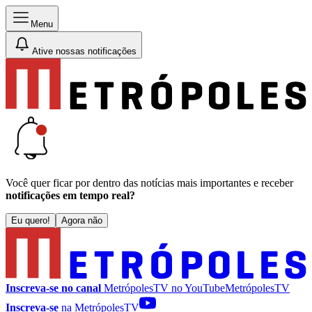
Menu
Ative nossas notificações
Você quer ficar por dentro das notícias mais importantes e receber
notificações em tempo real?
Eu quero!
Agora não
Inscreva-se no canal
MetrópolesTV no
YouTube
MetrópolesTV
Inscreva-se
na MetrópolesTV