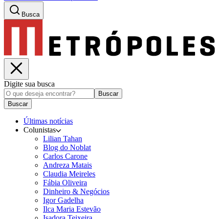
Busca
Digite sua busca
Buscar
Buscar
Últimas notícias
Colunistas
Lilian Tahan
Blog do Noblat
Carlos Carone
Andreza Matais
Claudia Meireles
Fábia Oliveira
Dinheiro & Negócios
Igor Gadelha
Ilca Maria Estevão
Isadora Teixeira