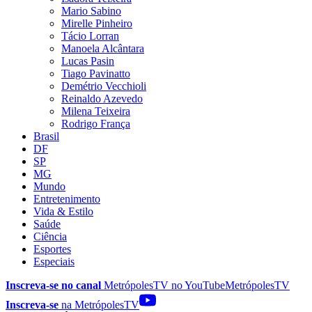
Mario Sabino
Mirelle Pinheiro
Tácio Lorran
Manoela Alcântara
Lucas Pasin
Tiago Pavinatto
Demétrio Vecchioli
Reinaldo Azevedo
Milena Teixeira
Rodrigo França
Brasil
DF
SP
MG
Mundo
Entretenimento
Vida & Estilo
Saúde
Ciência
Esportes
Especiais
Inscreva-se no canal
MetrópolesTV no
YouTube
MetrópolesTV
Inscreva-se
na MetrópolesTV