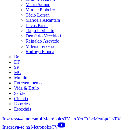
Mario Sabino
Mirelle Pinheiro
Tácio Lorran
Manoela Alcântara
Lucas Pasin
Tiago Pavinatto
Demétrio Vecchioli
Reinaldo Azevedo
Milena Teixeira
Rodrigo França
Brasil
DF
SP
MG
Mundo
Entretenimento
Vida & Estilo
Saúde
Ciência
Esportes
Especiais
Inscreva-se no canal
MetrópolesTV no
YouTube
MetrópolesTV
Inscreva-se
na MetrópolesTV