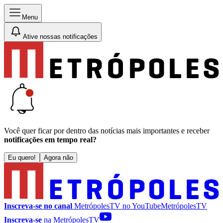
Menu
Ative nossas notificações
Você quer ficar por dentro das notícias mais importantes e receber
notificações em tempo real?
Eu quero!
Agora não
Inscreva-se no canal
MetrópolesTV no
YouTube
MetrópolesTV
Inscreva-se
na MetrópolesTV