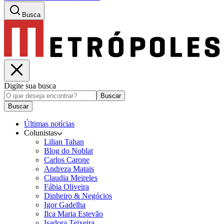
Busca
Digite sua busca
Buscar
Buscar
Últimas notícias
Colunistas
Lilian Tahan
Blog do Noblat
Carlos Carone
Andreza Matais
Claudia Meireles
Fábia Oliveira
Dinheiro & Negócios
Igor Gadelha
Ilca Maria Estevão
Isadora Teixeira