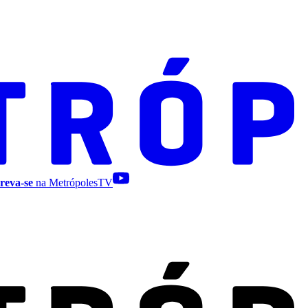
reva-se
na MetrópolesTV