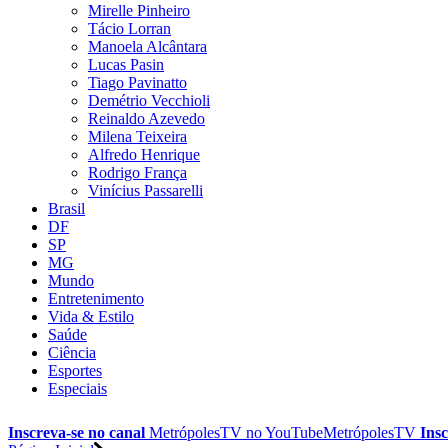
Mirelle Pinheiro
Tácio Lorran
Manoela Alcântara
Lucas Pasin
Tiago Pavinatto
Demétrio Vecchioli
Reinaldo Azevedo
Milena Teixeira
Alfredo Henrique
Rodrigo França
Vinícius Passarelli
Brasil
DF
SP
MG
Mundo
Entretenimento
Vida & Estilo
Saúde
Ciência
Esportes
Especiais
Inscreva-se no canal
MetrópolesTV no
YouTube
MetrópolesTV
Insc