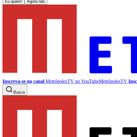
Eu quero!
Agora não
Inscreva-se no canal
MetrópolesTV no
YouTube
MetrópolesTV
Insc
Busca