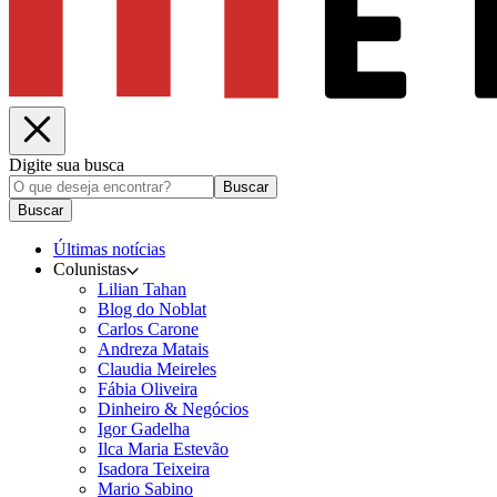
Digite sua busca
Buscar
Buscar
Últimas notícias
Colunistas
Lilian Tahan
Blog do Noblat
Carlos Carone
Andreza Matais
Claudia Meireles
Fábia Oliveira
Dinheiro & Negócios
Igor Gadelha
Ilca Maria Estevão
Isadora Teixeira
Mario Sabino