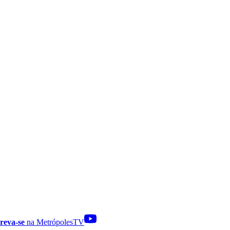
reva-se
na MetrópolesTV