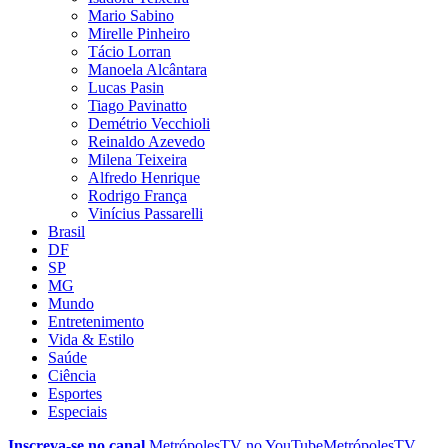
Mario Sabino
Mirelle Pinheiro
Tácio Lorran
Manoela Alcântara
Lucas Pasin
Tiago Pavinatto
Demétrio Vecchioli
Reinaldo Azevedo
Milena Teixeira
Alfredo Henrique
Rodrigo França
Vinícius Passarelli
Brasil
DF
SP
MG
Mundo
Entretenimento
Vida & Estilo
Saúde
Ciência
Esportes
Especiais
Inscreva-se no canal
MetrópolesTV no
YouTube
MetrópolesTV