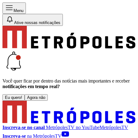
Menu
Ative nossas notificações
Você quer ficar por dentro das notícias mais importantes e receber
notificações em tempo real?
Eu quero!
Agora não
Inscreva-se no canal
MetrópolesTV no
YouTube
MetrópolesTV
Inscreva-se
na MetrópolesTV