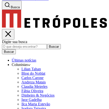
Busca
Digite sua busca
Buscar
Buscar
Últimas notícias
Colunistas
Lilian Tahan
Blog do Noblat
Carlos Carone
Andreza Matais
Claudia Meireles
Fábia Oliveira
Dinheiro & Negócios
Igor Gadelha
Ilca Maria Estevão
Isadora Teixeira