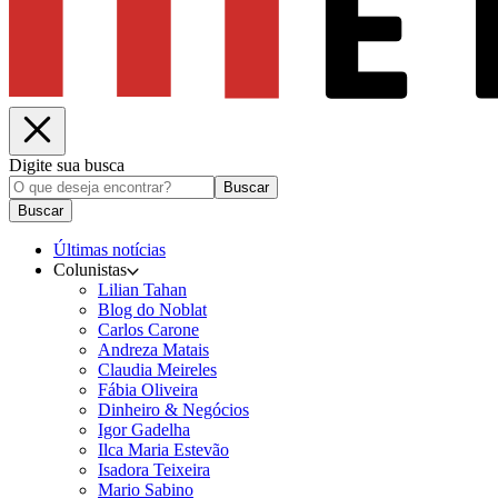
Digite sua busca
Buscar
Buscar
Últimas notícias
Colunistas
Lilian Tahan
Blog do Noblat
Carlos Carone
Andreza Matais
Claudia Meireles
Fábia Oliveira
Dinheiro & Negócios
Igor Gadelha
Ilca Maria Estevão
Isadora Teixeira
Mario Sabino