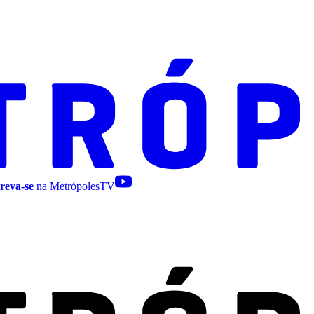
reva-se
na MetrópolesTV