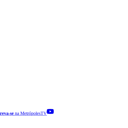
reva-se
na MetrópolesTV