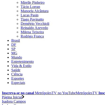
Mirelle Pinheiro
Tácio Lorran
Manoela Alcântara
Lucas Pasin
Tiago Pavinatto
Demétrio Vecchioli
Reinaldo Azevedo
Milena Teixeira
Rodrigo França
Brasil
DF
SP
MG
Mundo
Entretenimento
Vida & Estilo
Saúde
Ciência
Esportes
Especiais
Inscreva-se no canal
MetrópolesTV no
YouTube
MetrópolesTV
Insc
Página Inicial
Isadora Campos