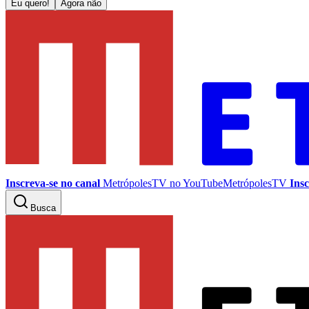
Eu quero!
Agora não
Inscreva-se no canal
MetrópolesTV no
YouTube
MetrópolesTV
Insc
Busca