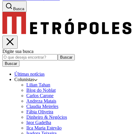
Busca
Digite sua busca
Buscar
Buscar
Últimas notícias
Colunistas
Lilian Tahan
Blog do Noblat
Carlos Carone
Andreza Matais
Claudia Meireles
Fábia Oliveira
Dinheiro & Negócios
Igor Gadelha
Ilca Maria Estevão
Isadora Teixeira