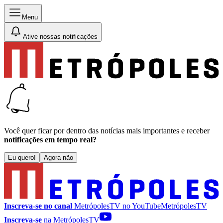
Menu
Ative nossas notificações
Você quer ficar por dentro das notícias mais importantes e receber
notificações em tempo real?
Eu quero!
Agora não
Inscreva-se no canal
MetrópolesTV no
YouTube
MetrópolesTV
Inscreva-se
na MetrópolesTV