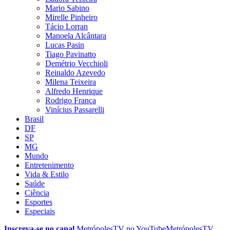
Mario Sabino
Mirelle Pinheiro
Tácio Lorran
Manoela Alcântara
Lucas Pasin
Tiago Pavinatto
Demétrio Vecchioli
Reinaldo Azevedo
Milena Teixeira
Alfredo Henrique
Rodrigo França
Vinícius Passarelli
Brasil
DF
SP
MG
Mundo
Entretenimento
Vida & Estilo
Saúde
Ciência
Esportes
Especiais
Inscreva-se no canal
MetrópolesTV no
YouTube
MetrópolesTV