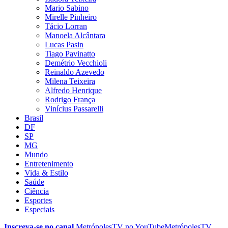
Mario Sabino
Mirelle Pinheiro
Tácio Lorran
Manoela Alcântara
Lucas Pasin
Tiago Pavinatto
Demétrio Vecchioli
Reinaldo Azevedo
Milena Teixeira
Alfredo Henrique
Rodrigo França
Vinícius Passarelli
Brasil
DF
SP
MG
Mundo
Entretenimento
Vida & Estilo
Saúde
Ciência
Esportes
Especiais
Inscreva-se no canal
MetrópolesTV no
YouTube
MetrópolesTV