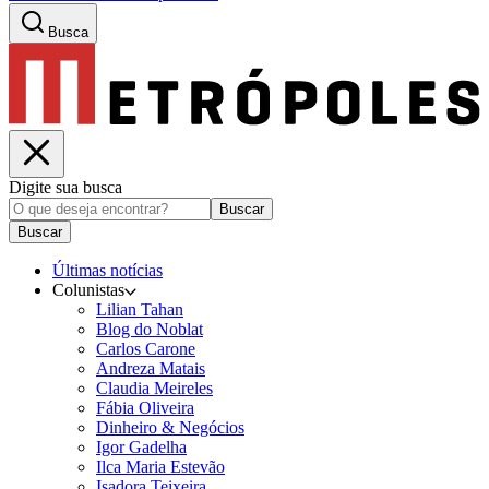
Busca
Digite sua busca
Buscar
Buscar
Últimas notícias
Colunistas
Lilian Tahan
Blog do Noblat
Carlos Carone
Andreza Matais
Claudia Meireles
Fábia Oliveira
Dinheiro & Negócios
Igor Gadelha
Ilca Maria Estevão
Isadora Teixeira