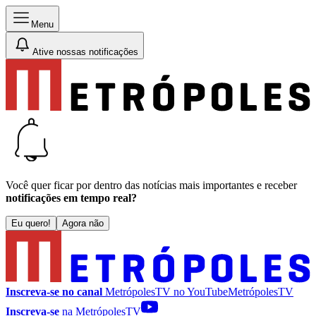
Menu
Ative nossas notificações
Você quer ficar por dentro das notícias mais importantes e receber
notificações em tempo real?
Eu quero!
Agora não
Inscreva-se no canal
MetrópolesTV no
YouTube
MetrópolesTV
Inscreva-se
na MetrópolesTV