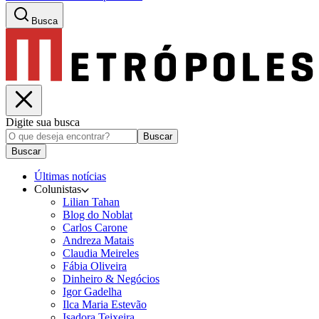
Busca
Digite sua busca
Buscar
Buscar
Últimas notícias
Colunistas
Lilian Tahan
Blog do Noblat
Carlos Carone
Andreza Matais
Claudia Meireles
Fábia Oliveira
Dinheiro & Negócios
Igor Gadelha
Ilca Maria Estevão
Isadora Teixeira