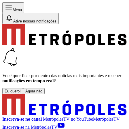
Menu
Ative nossas notificações
Você quer ficar por dentro das notícias mais importantes e receber
notificações em tempo real?
Eu quero!
Agora não
Inscreva-se no canal
MetrópolesTV no
YouTube
MetrópolesTV
Inscreva-se
na MetrópolesTV