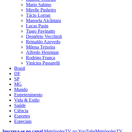
Mario Sabino
Mirelle Pinheiro
Tácio Lorran
Manoela Alcântara
Lucas Pasin
Tiago Pavinatto
Demétrio Vecchioli
Reinaldo Azevedo
Milena Teixeira
Alfredo Henrique
Rodrigo França
Vinícius Passarelli
Brasil
DF
SP
MG
Mundo
Entretenimento
Vida & Estilo
Saúde
Ciência
Esportes
Especiais
Inscreva-se no canal
MetrópolesTV no
YouTube
MetrópolesTV