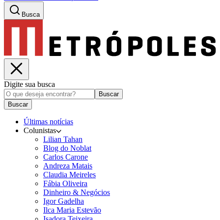
Busca
Digite sua busca
Buscar
Buscar
Últimas notícias
Colunistas
Lilian Tahan
Blog do Noblat
Carlos Carone
Andreza Matais
Claudia Meireles
Fábia Oliveira
Dinheiro & Negócios
Igor Gadelha
Ilca Maria Estevão
Isadora Teixeira