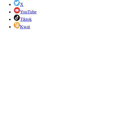
X
YouTube
Tiktok
Kwai