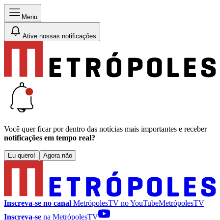
Menu
Ative nossas notificações
Você quer ficar por dentro das notícias mais importantes e receber
notificações em tempo real?
Eu quero!
Agora não
Inscreva-se no canal
MetrópolesTV no
YouTube
MetrópolesTV
Inscreva-se
na MetrópolesTV