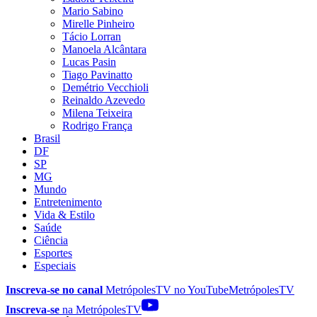
Mario Sabino
Mirelle Pinheiro
Tácio Lorran
Manoela Alcântara
Lucas Pasin
Tiago Pavinatto
Demétrio Vecchioli
Reinaldo Azevedo
Milena Teixeira
Rodrigo França
Brasil
DF
SP
MG
Mundo
Entretenimento
Vida & Estilo
Saúde
Ciência
Esportes
Especiais
Inscreva-se no canal
MetrópolesTV no
YouTube
MetrópolesTV
Inscreva-se
na MetrópolesTV