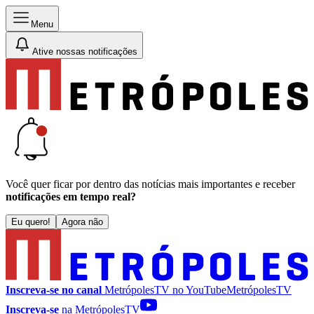
Menu
Ative nossas notificações
Você quer ficar por dentro das notícias mais importantes e receber
notificações em tempo real?
Eu quero!
Agora não
Inscreva-se no canal
MetrópolesTV no
YouTube
MetrópolesTV
Inscreva-se
na MetrópolesTV