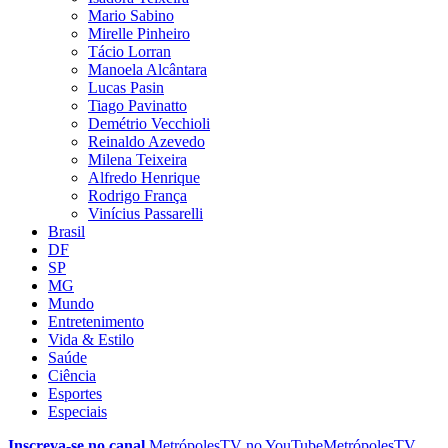
Mario Sabino
Mirelle Pinheiro
Tácio Lorran
Manoela Alcântara
Lucas Pasin
Tiago Pavinatto
Demétrio Vecchioli
Reinaldo Azevedo
Milena Teixeira
Alfredo Henrique
Rodrigo França
Vinícius Passarelli
Brasil
DF
SP
MG
Mundo
Entretenimento
Vida & Estilo
Saúde
Ciência
Esportes
Especiais
Inscreva-se no canal
MetrópolesTV no
YouTube
MetrópolesTV