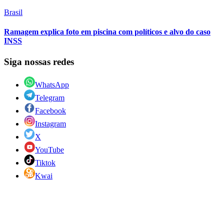
Brasil
Ramagem explica foto em piscina com políticos e alvo do caso
INSS
Siga nossas redes
WhatsApp
Telegram
Facebook
Instagram
X
YouTube
Tiktok
Kwai