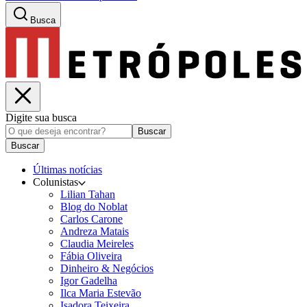
Busca
Digite sua busca
Buscar
Buscar
Últimas notícias
Colunistas
Lilian Tahan
Blog do Noblat
Carlos Carone
Andreza Matais
Claudia Meireles
Fábia Oliveira
Dinheiro & Negócios
Igor Gadelha
Ilca Maria Estevão
Isadora Teixeira