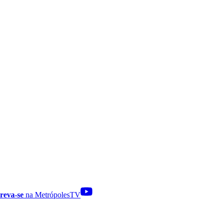
reva-se
na MetrópolesTV