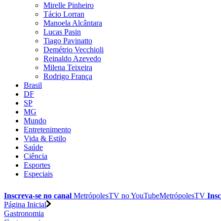
Mirelle Pinheiro
Tácio Lorran
Manoela Alcântara
Lucas Pasin
Tiago Pavinatto
Demétrio Vecchioli
Reinaldo Azevedo
Milena Teixeira
Rodrigo França
Brasil
DF
SP
MG
Mundo
Entretenimento
Vida & Estilo
Saúde
Ciência
Esportes
Especiais
Inscreva-se no canal
MetrópolesTV no
YouTube
MetrópolesTV
Insc
Página Inicial
Gastronomia