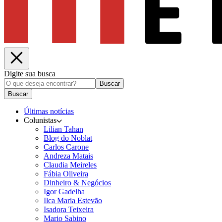
Digite sua busca
Buscar
Buscar
Últimas notícias
Colunistas
Lilian Tahan
Blog do Noblat
Carlos Carone
Andreza Matais
Claudia Meireles
Fábia Oliveira
Dinheiro & Negócios
Igor Gadelha
Ilca Maria Estevão
Isadora Teixeira
Mario Sabino