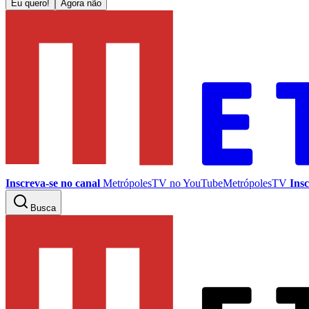
Eu quero!
Agora não
Inscreva-se no canal
MetrópolesTV no
YouTube
MetrópolesTV
Insc
Busca