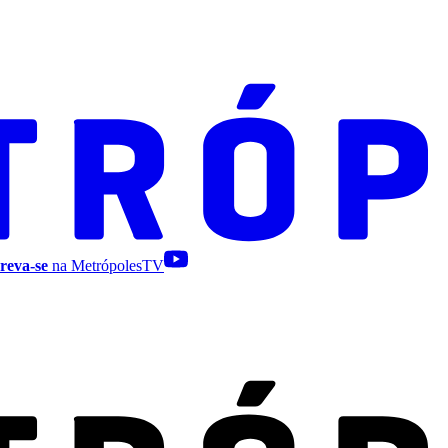
reva-se
na MetrópolesTV