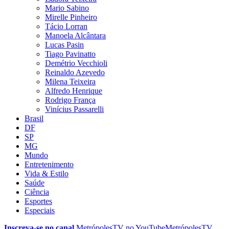
Mario Sabino
Mirelle Pinheiro
Tácio Lorran
Manoela Alcântara
Lucas Pasin
Tiago Pavinatto
Demétrio Vecchioli
Reinaldo Azevedo
Milena Teixeira
Alfredo Henrique
Rodrigo França
Vinícius Passarelli
Brasil
DF
SP
MG
Mundo
Entretenimento
Vida & Estilo
Saúde
Ciência
Esportes
Especiais
Inscreva-se no canal
MetrópolesTV no
YouTube
MetrópolesTV