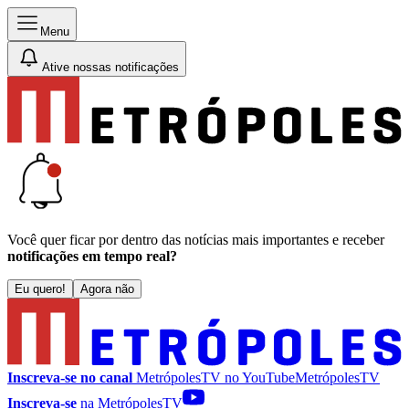
Menu
Ative nossas notificações
Você quer ficar por dentro das notícias mais importantes e receber
notificações em tempo real?
Eu quero!
Agora não
Inscreva-se no canal
MetrópolesTV no
YouTube
MetrópolesTV
Inscreva-se
na MetrópolesTV