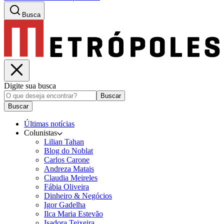
Busca
Digite sua busca
Buscar
Buscar
Últimas notícias
Colunistas
Lilian Tahan
Blog do Noblat
Carlos Carone
Andreza Matais
Claudia Meireles
Fábia Oliveira
Dinheiro & Negócios
Igor Gadelha
Ilca Maria Estevão
Isadora Teixeira