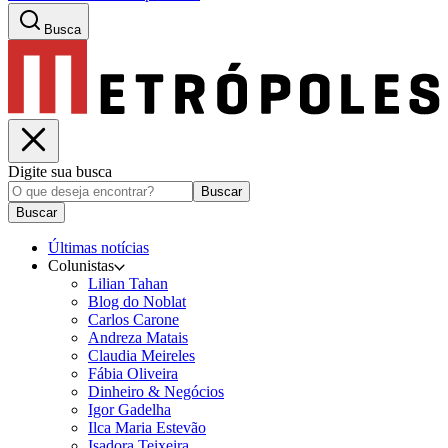
Busca
Digite sua busca
Buscar
Buscar
Últimas notícias
Colunistas
Lilian Tahan
Blog do Noblat
Carlos Carone
Andreza Matais
Claudia Meireles
Fábia Oliveira
Dinheiro & Negócios
Igor Gadelha
Ilca Maria Estevão
Isadora Teixeira