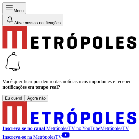
Menu
Ative nossas notificações
Você quer ficar por dentro das notícias mais importantes e receber
notificações em tempo real?
Eu quero!
Agora não
Inscreva-se no canal
MetrópolesTV no
YouTube
MetrópolesTV
Inscreva-se
na MetrópolesTV