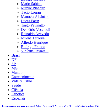
Mario Sabino
Mirelle Pinheiro
Tácio Lorran
Manoela Alcântara
Lucas Pasin
Tiago Pavinatto
Demétrio Vecchioli
Reinaldo Azevedo
Milena Teixeira
Alfredo Henrique
Rodrigo França
Vinícius Passarelli
Brasil
DF
SP
MG
Mundo
Entretenimento
Vida & Estilo
Saúde
Ciência
Esportes
Especiais
Inscreva-se no canal
MetrópolesTV no
YouTube
MetrópolesTV