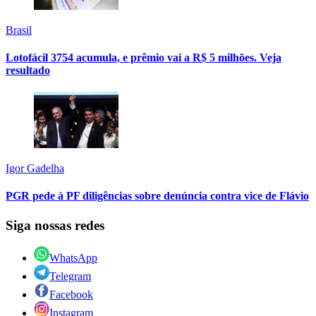
Brasil
Lotofácil 3754 acumula, e prêmio vai a R$ 5 milhões. Veja
resultado
Igor Gadelha
PGR pede à PF diligências sobre denúncia contra vice de Flávio
Siga nossas redes
WhatsApp
Telegram
Facebook
Instagram