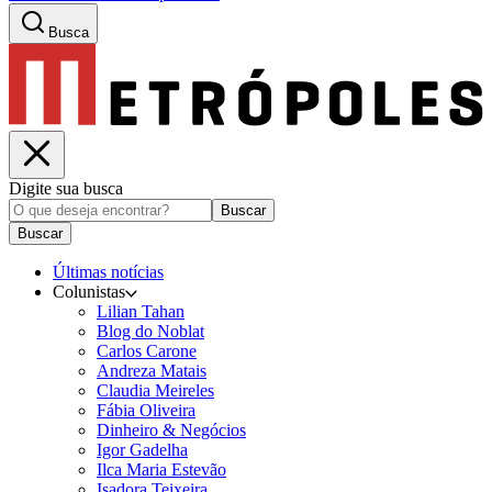
Busca
Digite sua busca
Buscar
Buscar
Últimas notícias
Colunistas
Lilian Tahan
Blog do Noblat
Carlos Carone
Andreza Matais
Claudia Meireles
Fábia Oliveira
Dinheiro & Negócios
Igor Gadelha
Ilca Maria Estevão
Isadora Teixeira