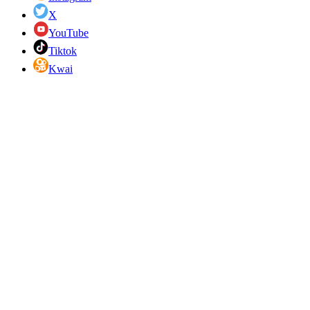
X
YouTube
Tiktok
Kwai