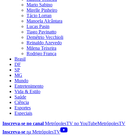
Mario Sabino
Mirelle Pinheiro
Tácio Lorran
Manoela Alcântara
Lucas Pasin
Tiago Pavinatto
Demétrio Vecchioli
Reinaldo Azevedo
Milena Teixeira
Rodrigo França
Brasil
DF
SP
MG
Mundo
Entretenimento
Vida & Estilo
Saúde
Ciência
Esportes
Especiais
Inscreva-se no canal
MetrópolesTV no
YouTube
MetrópolesTV
Inscreva-se
na MetrópolesTV