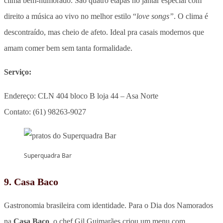
clima bem-humorado. São quatro etapas no jantar especial com
direito a música ao vivo no melhor estilo “
love songs”
. O clima é
descontraído, mas cheio de afeto. Ideal pra casais modernos que
amam comer bem sem tanta formalidade.
Serviço:
Endereço: CLN 404 bloco B loja 44 – Asa Norte
Contato: (61) 98263-9027
Superquadra Bar
9. Casa Baco
Gastronomia brasileira com identidade. Para o Dia dos Namorados
na
Casa Baco
, o chef Gil Guimarães criou um menu com