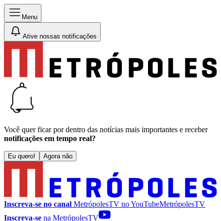
Menu
Ative nossas notificações
Você quer ficar por dentro das notícias mais importantes e receber
notificações em tempo real?
Eu quero!
Agora não
Inscreva-se no canal
MetrópolesTV no
YouTube
MetrópolesTV
Inscreva-se
na MetrópolesTV