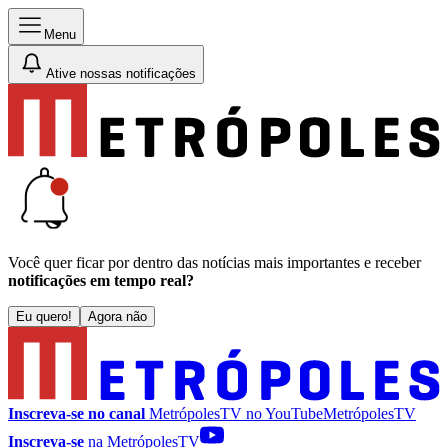
Menu
Ative nossas notificações
Você quer ficar por dentro das notícias mais importantes e receber
notificações em tempo real?
Eu quero!
Agora não
Inscreva-se no canal
MetrópolesTV no
YouTube
MetrópolesTV
Inscreva-se
na MetrópolesTV