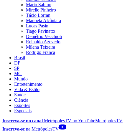
Mario Sabino
Mirelle Pinheiro
Tácio Lorran
Manoela Alcântara
Lucas Pasin
Tiago Pavinatto
Demétrio Vecchioli
Reinaldo Azevedo
Milena Teixeira
Rodrigo França
Brasil
DF
SP
MG
Mundo
Entretenimento
Vida & Estilo
Saúde
Ciência
Esportes
Especiais
Inscreva-se no canal
MetrópolesTV no
YouTube
MetrópolesTV
Inscreva-se
na MetrópolesTV