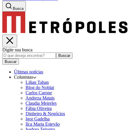
Busca
Digite sua busca
Buscar
Buscar
Últimas notícias
Colunistas
Lilian Tahan
Blog do Noblat
Carlos Carone
Andreza Matais
Claudia Meireles
Fábia Oliveira
Dinheiro & Negócios
Igor Gadelha
Ilca Maria Estevão
Isadora Teixeira