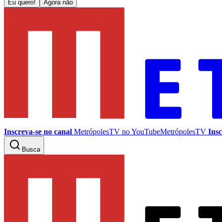
Eu quero!
Agora não
Inscreva-se no canal
MetrópolesTV no
YouTube
MetrópolesTV
Insc
Busca