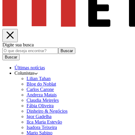
Digite sua busca
Buscar
Buscar
Últimas notícias
Colunistas
Lilian Tahan
Blog do Noblat
Carlos Carone
Andreza Matais
Claudia Meireles
Fábia Oliveira
Dinheiro & Negócios
Igor Gadelha
Ilca Maria Estevão
Isadora Teixeira
Mario Sabino