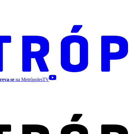
reva-se
na MetrópolesTV