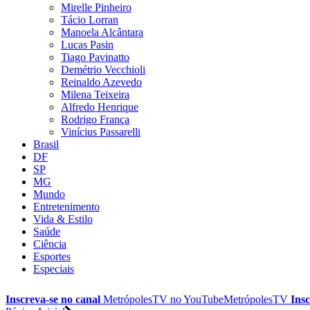
Mirelle Pinheiro
Tácio Lorran
Manoela Alcântara
Lucas Pasin
Tiago Pavinatto
Demétrio Vecchioli
Reinaldo Azevedo
Milena Teixeira
Alfredo Henrique
Rodrigo França
Vinícius Passarelli
Brasil
DF
SP
MG
Mundo
Entretenimento
Vida & Estilo
Saúde
Ciência
Esportes
Especiais
Inscreva-se no canal
MetrópolesTV no
YouTube
MetrópolesTV
Insc