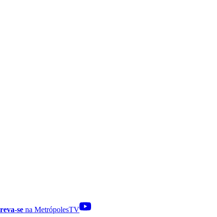
reva-se
na MetrópolesTV