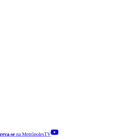
reva-se
na MetrópolesTV