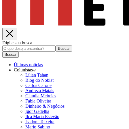
Digite sua busca
Buscar
Buscar
Últimas notícias
Colunistas
Lilian Tahan
Blog do Noblat
Carlos Carone
Andreza Matais
Claudia Meireles
Fábia Oliveira
Dinheiro & Negócios
Igor Gadelha
Ilca Maria Estevão
Isadora Teixeira
Mario Sabino