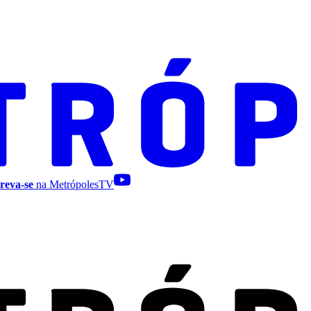
reva-se
na MetrópolesTV