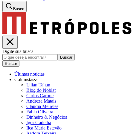
Busca
Digite sua busca
Buscar
Buscar
Últimas notícias
Colunistas
Lilian Tahan
Blog do Noblat
Carlos Carone
Andreza Matais
Claudia Meireles
Fábia Oliveira
Dinheiro & Negócios
Igor Gadelha
Ilca Maria Estevão
Isadora Teixeira