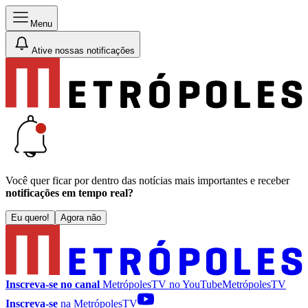
Menu
Ative nossas notificações
Você quer ficar por dentro das notícias mais importantes e receber
notificações em tempo real?
Eu quero!
Agora não
Inscreva-se no canal
MetrópolesTV no
YouTube
MetrópolesTV
Inscreva-se
na MetrópolesTV