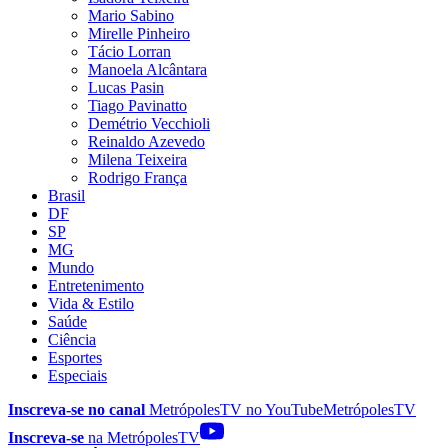
Mario Sabino
Mirelle Pinheiro
Tácio Lorran
Manoela Alcântara
Lucas Pasin
Tiago Pavinatto
Demétrio Vecchioli
Reinaldo Azevedo
Milena Teixeira
Rodrigo França
Brasil
DF
SP
MG
Mundo
Entretenimento
Vida & Estilo
Saúde
Ciência
Esportes
Especiais
Inscreva-se no canal
MetrópolesTV no
YouTube
MetrópolesTV
Inscreva-se
na MetrópolesTV