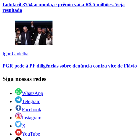
Lotofácil 3754 acumula, e prêmio vai a R$ 5 milhões. Veja
resultado
Igor Gadelha
PGR pede à PF diligências sobre denúncia contra vice de Flávio
Siga nossas redes
WhatsApp
Telegram
Facebook
Instagram
X
YouTube