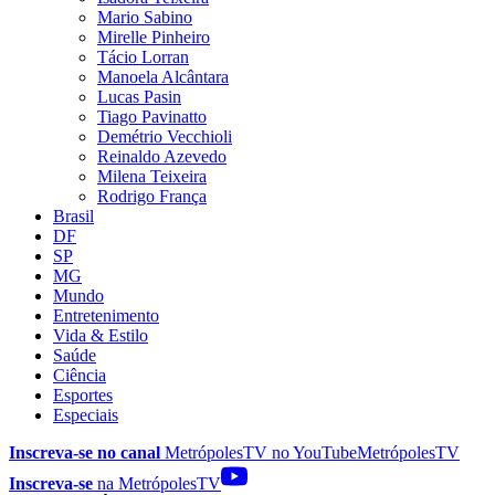
Mario Sabino
Mirelle Pinheiro
Tácio Lorran
Manoela Alcântara
Lucas Pasin
Tiago Pavinatto
Demétrio Vecchioli
Reinaldo Azevedo
Milena Teixeira
Rodrigo França
Brasil
DF
SP
MG
Mundo
Entretenimento
Vida & Estilo
Saúde
Ciência
Esportes
Especiais
Inscreva-se no canal
MetrópolesTV no
YouTube
MetrópolesTV
Inscreva-se
na MetrópolesTV