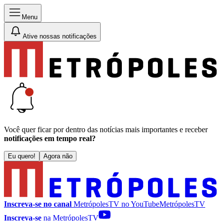
Menu
Ative nossas notificações
Você quer ficar por dentro das notícias mais importantes e receber
notificações em tempo real?
Eu quero!
Agora não
Inscreva-se no canal
MetrópolesTV no
YouTube
MetrópolesTV
Inscreva-se
na MetrópolesTV