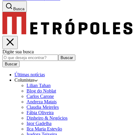
Busca
Digite sua busca
Buscar
Buscar
Últimas notícias
Colunistas
Lilian Tahan
Blog do Noblat
Carlos Carone
Andreza Matais
Claudia Meireles
Fábia Oliveira
Dinheiro & Negócios
Igor Gadelha
Ilca Maria Estevão
Isadora Teixeira