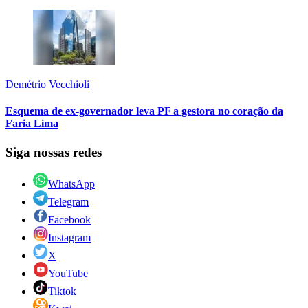
Demétrio Vecchioli
Esquema de ex-governador leva PF a gestora no coração da
Faria Lima
Siga nossas redes
WhatsApp
Telegram
Facebook
Instagram
X
YouTube
Tiktok