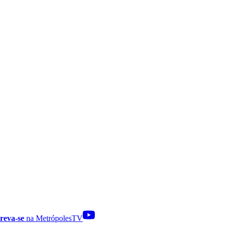
reva-se
na MetrópolesTV