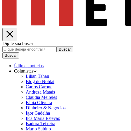
Digite sua busca
Buscar
Buscar
Últimas notícias
Colunistas
Lilian Tahan
Blog do Noblat
Carlos Carone
Andreza Matais
Claudia Meireles
Fábia Oliveira
Dinheiro & Negócios
Igor Gadelha
Ilca Maria Estevão
Isadora Teixeira
Mario Sabino