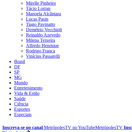
Mirelle Pinheiro
Tácio Lorran
Manoela Alcântara
Lucas Pasin
Tiago Pavinatto
Demétrio Vecchioli
Reinaldo Azevedo
Milena Teixeira
Alfredo Henrique
Rodrigo França
Vinícius Passarelli
Brasil
DF
SP
MG
Mundo
Entretenimento
Vida & Estilo
Saúde
Ciência
Esportes
Especiais
Inscreva-se no canal
MetrópolesTV no
YouTube
MetrópolesTV
Insc