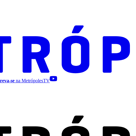
reva-se
na MetrópolesTV