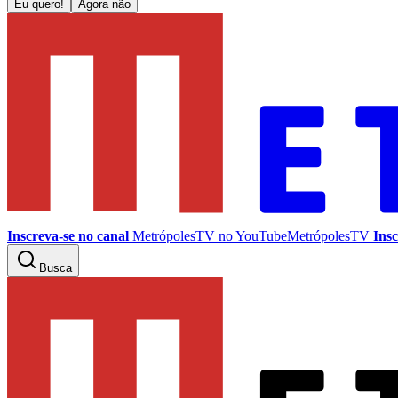
Eu quero!
Agora não
Inscreva-se no canal
MetrópolesTV no
YouTube
MetrópolesTV
Insc
Busca