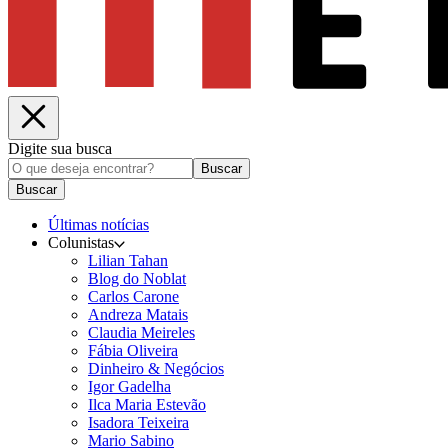
Digite sua busca
Buscar
Buscar
Últimas notícias
Colunistas
Lilian Tahan
Blog do Noblat
Carlos Carone
Andreza Matais
Claudia Meireles
Fábia Oliveira
Dinheiro & Negócios
Igor Gadelha
Ilca Maria Estevão
Isadora Teixeira
Mario Sabino