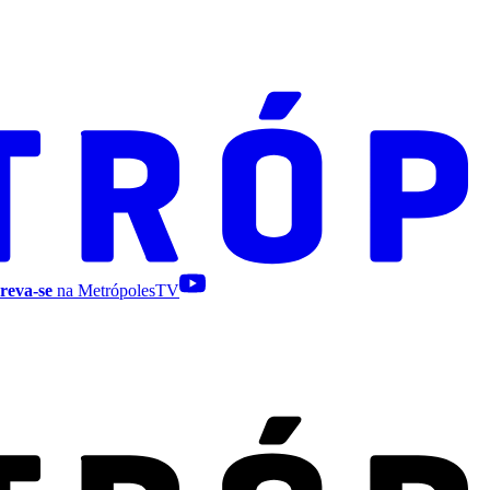
reva-se
na MetrópolesTV