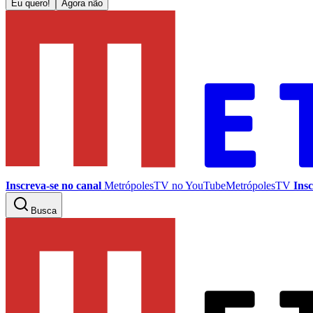
Eu quero!
Agora não
Inscreva-se no canal
MetrópolesTV no
YouTube
MetrópolesTV
Insc
Busca