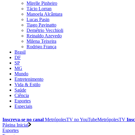
Mirelle Pinheiro
Tácio Lorran
Manoela Alcântara
Lucas Pasin
Tiago Pavinatto
Demétrio Vecchioli
Reinaldo Azevedo
Milena Teixeira
Rodrigo França
Brasil
DF
SP
MG
Mundo
Entretenimento
Vida & Estilo
Saúde
Ciência
Esportes
Especiais
Inscreva-se no canal
MetrópolesTV no
YouTube
MetrópolesTV
Insc
Página Inicial
Esportes