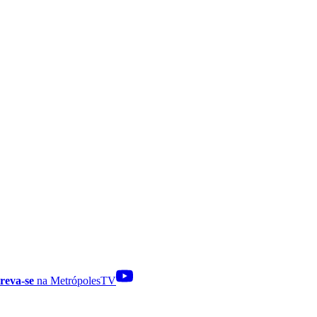
reva-se
na MetrópolesTV