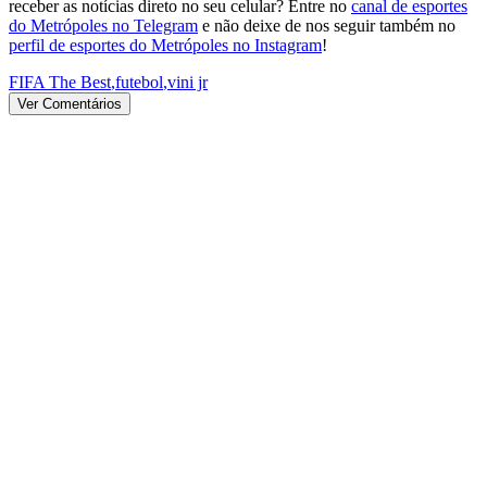
receber as notícias direto no seu celular? Entre no
canal de esportes
do Metrópoles no Telegram
e não deixe de nos seguir também no
perfil de esportes do Metrópoles no Instagram
!
FIFA The Best
,
futebol
,
vini jr
Ver Comentários