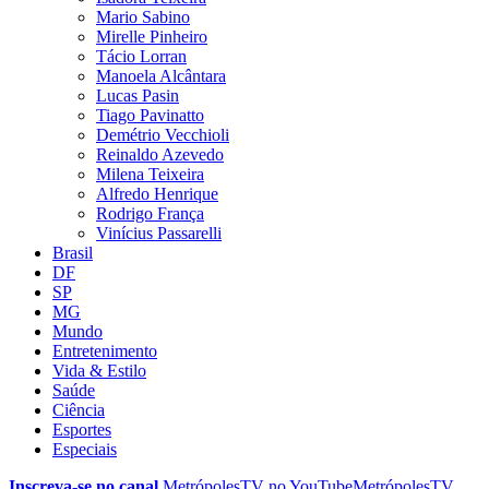
Mario Sabino
Mirelle Pinheiro
Tácio Lorran
Manoela Alcântara
Lucas Pasin
Tiago Pavinatto
Demétrio Vecchioli
Reinaldo Azevedo
Milena Teixeira
Alfredo Henrique
Rodrigo França
Vinícius Passarelli
Brasil
DF
SP
MG
Mundo
Entretenimento
Vida & Estilo
Saúde
Ciência
Esportes
Especiais
Inscreva-se no canal
MetrópolesTV no
YouTube
MetrópolesTV