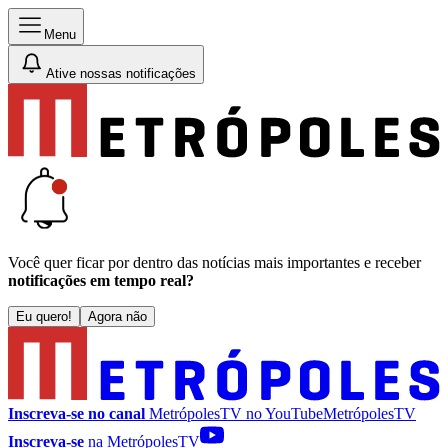
Menu
Ative nossas notificações
Você quer ficar por dentro das notícias mais importantes e receber
notificações em tempo real?
Eu quero!
Agora não
Inscreva-se no canal
MetrópolesTV no
YouTube
MetrópolesTV
Inscreva-se
na MetrópolesTV