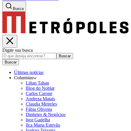
Busca
Digite sua busca
Buscar
Buscar
Últimas notícias
Colunistas
Lilian Tahan
Blog do Noblat
Carlos Carone
Andreza Matais
Claudia Meireles
Fábia Oliveira
Dinheiro & Negócios
Igor Gadelha
Ilca Maria Estevão
Isadora Teixeira