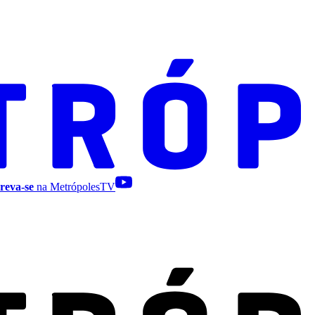
reva-se
na MetrópolesTV