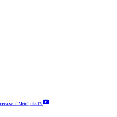
reva-se
na MetrópolesTV