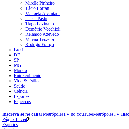
Mirelle Pinheiro
Tácio Lorran
Manoela Alcântara
Lucas Pasin
Tiago Pavinatto
Demétrio Vecchioli
Reinaldo Azevedo
Milena Teixeira
Rodrigo França
Brasil
DF
SP
MG
Mundo
Entretenimento
Vida & Estilo
Saúde
Ciência
Esportes
Especiais
Inscreva-se no canal
MetrópolesTV no
YouTube
MetrópolesTV
Insc
Página Inicial
Esportes