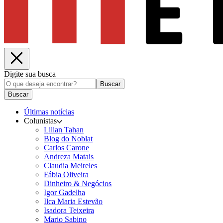
Digite sua busca
Buscar
Buscar
Últimas notícias
Colunistas
Lilian Tahan
Blog do Noblat
Carlos Carone
Andreza Matais
Claudia Meireles
Fábia Oliveira
Dinheiro & Negócios
Igor Gadelha
Ilca Maria Estevão
Isadora Teixeira
Mario Sabino