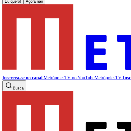
Eu quero!
Agora não
Inscreva-se no canal
MetrópolesTV no
YouTube
MetrópolesTV
Insc
Busca