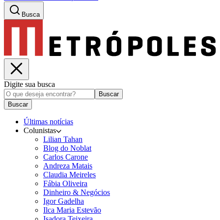
Busca
Digite sua busca
Buscar
Buscar
Últimas notícias
Colunistas
Lilian Tahan
Blog do Noblat
Carlos Carone
Andreza Matais
Claudia Meireles
Fábia Oliveira
Dinheiro & Negócios
Igor Gadelha
Ilca Maria Estevão
Isadora Teixeira