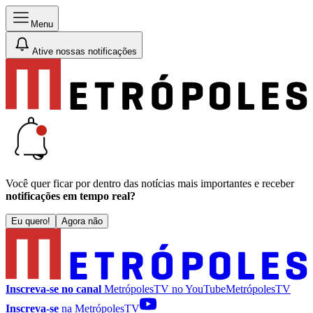
Menu
Ative nossas notificações
Você quer ficar por dentro das notícias mais importantes e receber
notificações em tempo real?
Eu quero!
Agora não
Inscreva-se no canal
MetrópolesTV no
YouTube
MetrópolesTV
Inscreva-se
na MetrópolesTV