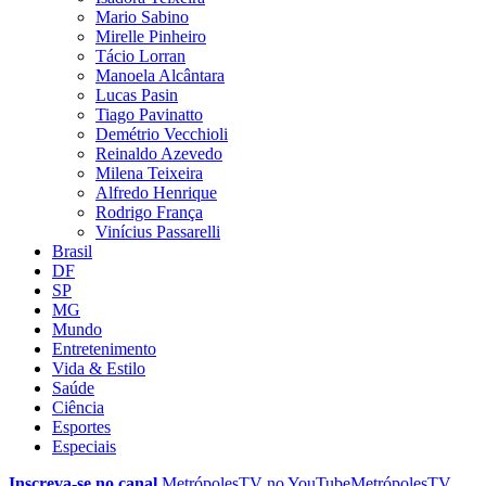
Mario Sabino
Mirelle Pinheiro
Tácio Lorran
Manoela Alcântara
Lucas Pasin
Tiago Pavinatto
Demétrio Vecchioli
Reinaldo Azevedo
Milena Teixeira
Alfredo Henrique
Rodrigo França
Vinícius Passarelli
Brasil
DF
SP
MG
Mundo
Entretenimento
Vida & Estilo
Saúde
Ciência
Esportes
Especiais
Inscreva-se no canal
MetrópolesTV no
YouTube
MetrópolesTV