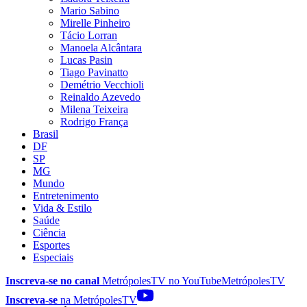
Mario Sabino
Mirelle Pinheiro
Tácio Lorran
Manoela Alcântara
Lucas Pasin
Tiago Pavinatto
Demétrio Vecchioli
Reinaldo Azevedo
Milena Teixeira
Rodrigo França
Brasil
DF
SP
MG
Mundo
Entretenimento
Vida & Estilo
Saúde
Ciência
Esportes
Especiais
Inscreva-se no canal
MetrópolesTV no
YouTube
MetrópolesTV
Inscreva-se
na MetrópolesTV