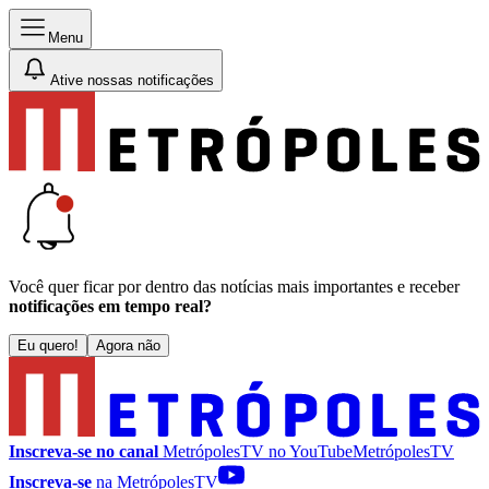
Menu
Ative nossas notificações
Você quer ficar por dentro das notícias mais importantes e receber
notificações em tempo real?
Eu quero!
Agora não
Inscreva-se no canal
MetrópolesTV no
YouTube
MetrópolesTV
Inscreva-se
na MetrópolesTV