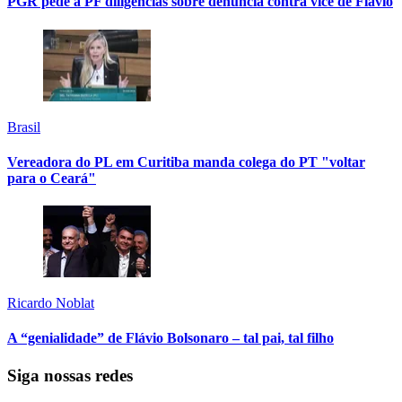
PGR pede à PF diligências sobre denúncia contra vice de Flávio
Brasil
Vereadora do PL em Curitiba manda colega do PT "voltar
para o Ceará"
Ricardo Noblat
A “genialidade” de Flávio Bolsonaro – tal pai, tal filho
Siga nossas redes