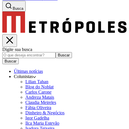
Busca
Digite sua busca
Buscar
Buscar
Últimas notícias
Colunistas
Lilian Tahan
Blog do Noblat
Carlos Carone
Andreza Matais
Claudia Meireles
Fábia Oliveira
Dinheiro & Negócios
Igor Gadelha
Ilca Maria Estevão
Isadora Teixeira