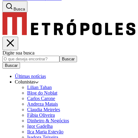
Busca
Digite sua busca
Buscar
Buscar
Últimas notícias
Colunistas
Lilian Tahan
Blog do Noblat
Carlos Carone
Andreza Matais
Claudia Meireles
Fábia Oliveira
Dinheiro & Negócios
Igor Gadelha
Ilca Maria Estevão
Isadora Teixeira