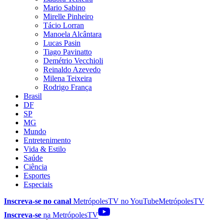
Mario Sabino
Mirelle Pinheiro
Tácio Lorran
Manoela Alcântara
Lucas Pasin
Tiago Pavinatto
Demétrio Vecchioli
Reinaldo Azevedo
Milena Teixeira
Rodrigo França
Brasil
DF
SP
MG
Mundo
Entretenimento
Vida & Estilo
Saúde
Ciência
Esportes
Especiais
Inscreva-se no canal
MetrópolesTV no
YouTube
MetrópolesTV
Inscreva-se
na MetrópolesTV