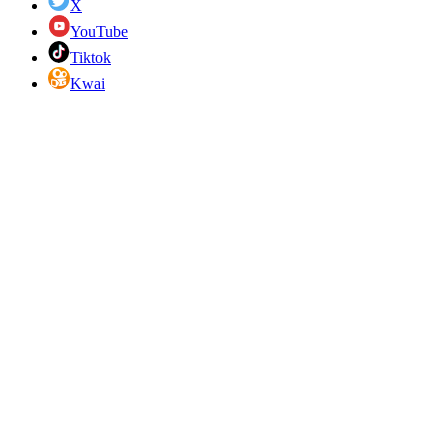
X
YouTube
Tiktok
Kwai