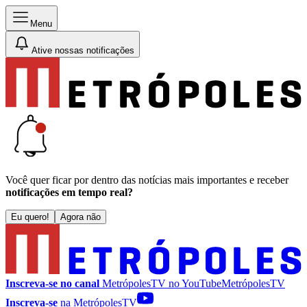
Menu
Ative nossas notificações
Você quer ficar por dentro das notícias mais importantes e receber
notificações em tempo real?
Eu quero!
Agora não
Inscreva-se no canal
MetrópolesTV no
YouTube
MetrópolesTV
Inscreva-se
na MetrópolesTV