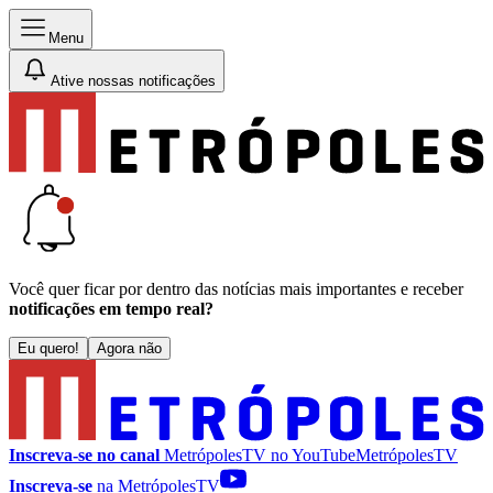
Menu
Ative nossas notificações
Você quer ficar por dentro das notícias mais importantes e receber
notificações em tempo real?
Eu quero!
Agora não
Inscreva-se no canal
MetrópolesTV no
YouTube
MetrópolesTV
Inscreva-se
na MetrópolesTV