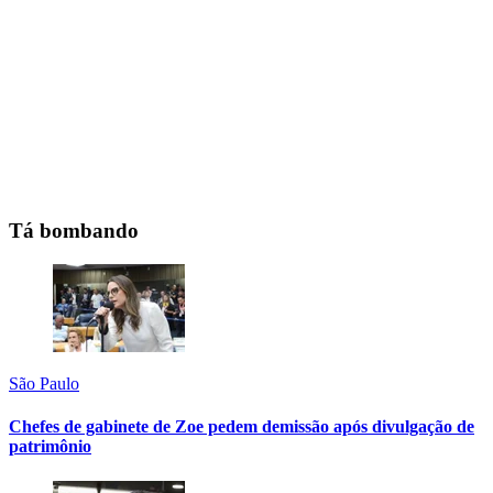
Tá bombando
São Paulo
Chefes de gabinete de Zoe pedem demissão após divulgação de
patrimônio