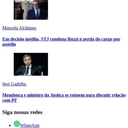
Manoela Alcântara
Em decisão inédita, STJ condena Buzzi à perda do cargo por
assédio
Igor Gadelha
Mendonça e ministro da Justiça se reúnem para discutir relação
com PF
Siga nossas redes
WhatsApp