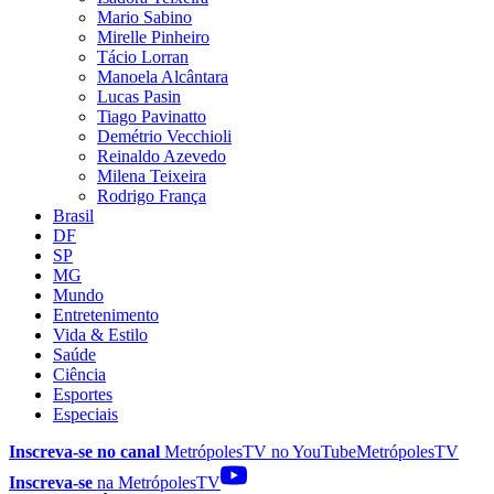
Mario Sabino
Mirelle Pinheiro
Tácio Lorran
Manoela Alcântara
Lucas Pasin
Tiago Pavinatto
Demétrio Vecchioli
Reinaldo Azevedo
Milena Teixeira
Rodrigo França
Brasil
DF
SP
MG
Mundo
Entretenimento
Vida & Estilo
Saúde
Ciência
Esportes
Especiais
Inscreva-se no canal
MetrópolesTV no
YouTube
MetrópolesTV
Inscreva-se
na MetrópolesTV