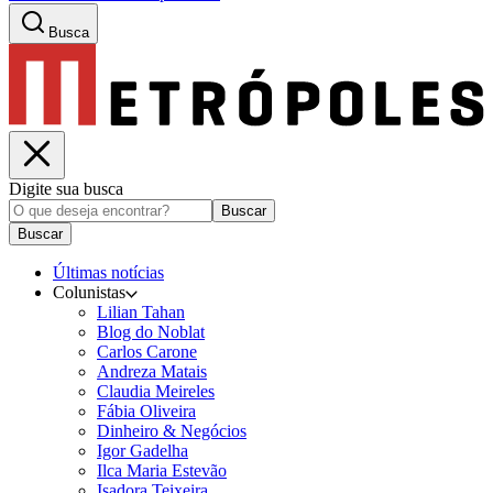
Busca
Digite sua busca
Buscar
Buscar
Últimas notícias
Colunistas
Lilian Tahan
Blog do Noblat
Carlos Carone
Andreza Matais
Claudia Meireles
Fábia Oliveira
Dinheiro & Negócios
Igor Gadelha
Ilca Maria Estevão
Isadora Teixeira