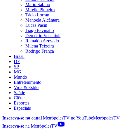
Mario Sabino
Mirelle Pinheiro
Tácio Lorran
Manoela Alcântara
Lucas Pasin
Tiago Pavinatto
Demétrio Vecchioli
Reinaldo Azevedo
Milena Teixeira
Rodrigo França
Brasil
DF
SP
MG
Mundo
Entretenimento
Vida & Estilo
Saúde
Ciência
Esportes
Especiais
Inscreva-se no canal
MetrópolesTV no
YouTube
MetrópolesTV
Inscreva-se
na MetrópolesTV