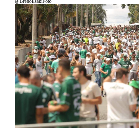
@BrenoEsakiFoto