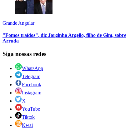
Grande Angular
"Fomos traídos", diz Jorginho Argello, filho de Gim, sobre
Arruda
Siga nossas redes
WhatsApp
Telegram
Facebook
Instagram
X
YouTube
Tiktok
Kwai