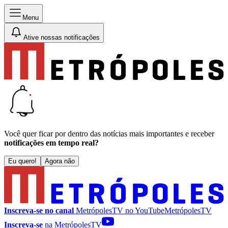
Menu
Ative nossas notificações
Você quer ficar por dentro das notícias mais importantes e receber
notificações em tempo real?
Eu quero!
Agora não
Inscreva-se no canal
MetrópolesTV no
YouTube
MetrópolesTV
Inscreva-se
na MetrópolesTV