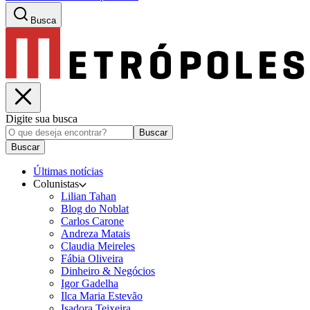
Busca
Digite sua busca
Buscar
Buscar
Últimas notícias
Colunistas
Lilian Tahan
Blog do Noblat
Carlos Carone
Andreza Matais
Claudia Meireles
Fábia Oliveira
Dinheiro & Negócios
Igor Gadelha
Ilca Maria Estevão
Isadora Teixeira