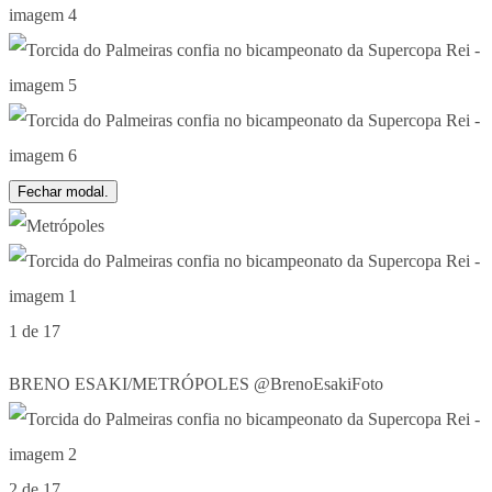
Fechar modal.
1 de 17
BRENO ESAKI/METRÓPOLES @BrenoEsakiFoto
2 de 17