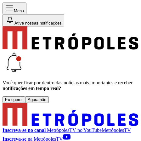
Menu
Ative nossas notificações
Você quer ficar por dentro das notícias mais importantes e receber
notificações em tempo real?
Eu quero!
Agora não
Inscreva-se no canal
MetrópolesTV no
YouTube
MetrópolesTV
Inscreva-se
na MetrópolesTV