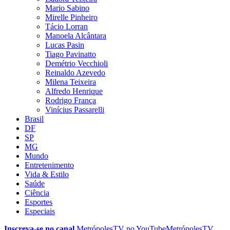
Mario Sabino
Mirelle Pinheiro
Tácio Lorran
Manoela Alcântara
Lucas Pasin
Tiago Pavinatto
Demétrio Vecchioli
Reinaldo Azevedo
Milena Teixeira
Alfredo Henrique
Rodrigo França
Vinícius Passarelli
Brasil
DF
SP
MG
Mundo
Entretenimento
Vida & Estilo
Saúde
Ciência
Esportes
Especiais
Inscreva-se no canal
MetrópolesTV no
YouTube
MetrópolesTV