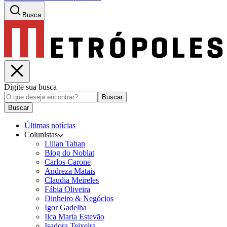
Busca
Digite sua busca
Buscar
Buscar
Últimas notícias
Colunistas
Lilian Tahan
Blog do Noblat
Carlos Carone
Andreza Matais
Claudia Meireles
Fábia Oliveira
Dinheiro & Negócios
Igor Gadelha
Ilca Maria Estevão
Isadora Teixeira