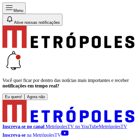
Menu
Ative nossas notificações
Você quer ficar por dentro das notícias mais importantes e receber
notificações em tempo real?
Eu quero!
Agora não
Inscreva-se no canal
MetrópolesTV no
YouTube
MetrópolesTV
Inscreva-se
na MetrópolesTV