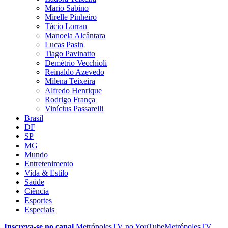
Mario Sabino
Mirelle Pinheiro
Tácio Lorran
Manoela Alcântara
Lucas Pasin
Tiago Pavinatto
Demétrio Vecchioli
Reinaldo Azevedo
Milena Teixeira
Alfredo Henrique
Rodrigo França
Vinícius Passarelli
Brasil
DF
SP
MG
Mundo
Entretenimento
Vida & Estilo
Saúde
Ciência
Esportes
Especiais
Inscreva-se no canal
MetrópolesTV no
YouTube
MetrópolesTV