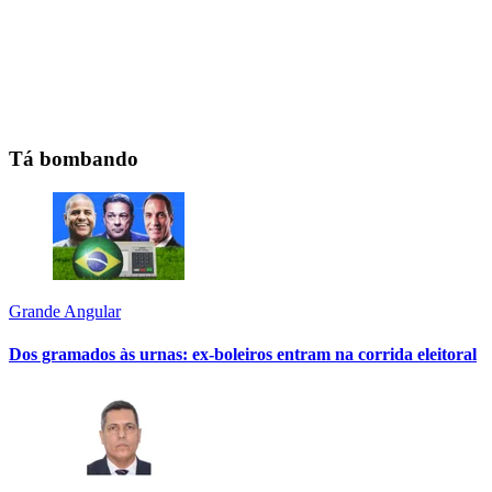
Tá bombando
Grande Angular
Dos gramados às urnas: ex-boleiros entram na corrida eleitoral