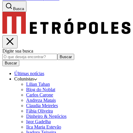
Busca
Digite sua busca
Buscar
Buscar
Últimas notícias
Colunistas
Lilian Tahan
Blog do Noblat
Carlos Carone
Andreza Matais
Claudia Meireles
Fábia Oliveira
Dinheiro & Negócios
Igor Gadelha
Ilca Maria Estevão
Isadora Teixeira