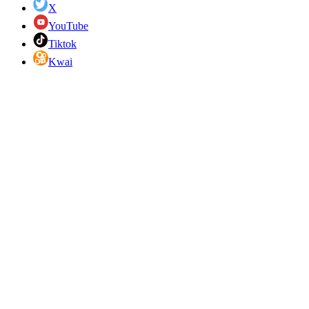
X
YouTube
Tiktok
Kwai