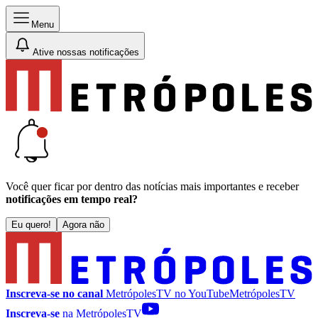
Menu
Ative nossas notificações
Você quer ficar por dentro das notícias mais importantes e receber
notificações em tempo real?
Eu quero!
Agora não
Inscreva-se no canal
MetrópolesTV no
YouTube
MetrópolesTV
Inscreva-se
na MetrópolesTV