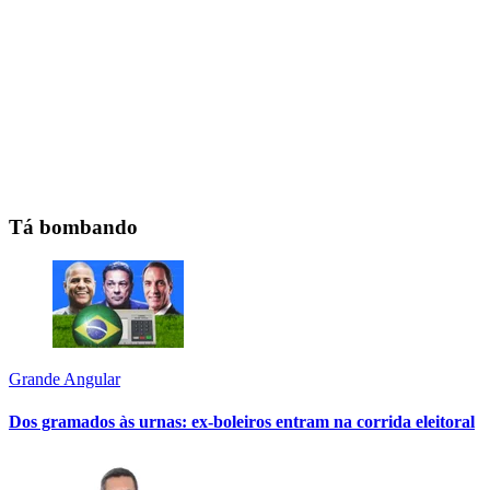
Tá bombando
Grande Angular
Dos gramados às urnas: ex-boleiros entram na corrida eleitoral