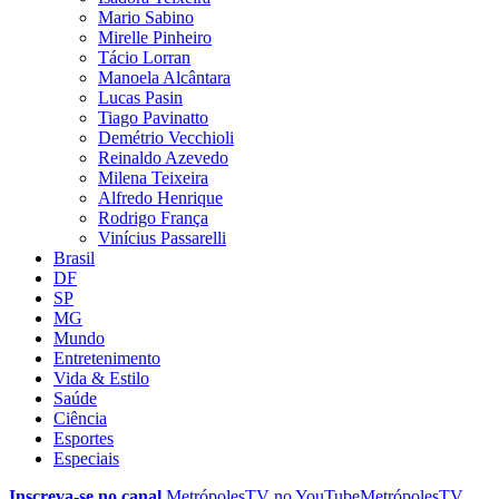
Mario Sabino
Mirelle Pinheiro
Tácio Lorran
Manoela Alcântara
Lucas Pasin
Tiago Pavinatto
Demétrio Vecchioli
Reinaldo Azevedo
Milena Teixeira
Alfredo Henrique
Rodrigo França
Vinícius Passarelli
Brasil
DF
SP
MG
Mundo
Entretenimento
Vida & Estilo
Saúde
Ciência
Esportes
Especiais
Inscreva-se no canal
MetrópolesTV no
YouTube
MetrópolesTV