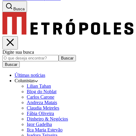
Busca
Digite sua busca
Buscar
Buscar
Últimas notícias
Colunistas
Lilian Tahan
Blog do Noblat
Carlos Carone
Andreza Matais
Claudia Meireles
Fábia Oliveira
Dinheiro & Negócios
Igor Gadelha
Ilca Maria Estevão
Isadora Teixeira