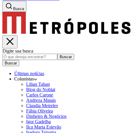
Busca
Digite sua busca
Buscar
Buscar
Últimas notícias
Colunistas
Lilian Tahan
Blog do Noblat
Carlos Carone
Andreza Matais
Claudia Meireles
Fábia Oliveira
Dinheiro & Negócios
Igor Gadelha
Ilca Maria Estevão
Isadora Teixeira