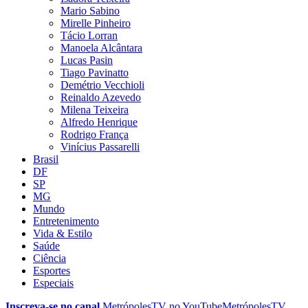
Mario Sabino
Mirelle Pinheiro
Tácio Lorran
Manoela Alcântara
Lucas Pasin
Tiago Pavinatto
Demétrio Vecchioli
Reinaldo Azevedo
Milena Teixeira
Alfredo Henrique
Rodrigo França
Vinícius Passarelli
Brasil
DF
SP
MG
Mundo
Entretenimento
Vida & Estilo
Saúde
Ciência
Esportes
Especiais
Inscreva-se no canal
MetrópolesTV no
YouTube
MetrópolesTV