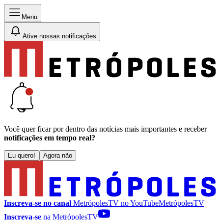
Menu
Ative nossas notificações
Você quer ficar por dentro das notícias mais importantes e receber
notificações em tempo real?
Eu quero!
Agora não
Inscreva-se no canal
MetrópolesTV no
YouTube
MetrópolesTV
Inscreva-se
na MetrópolesTV