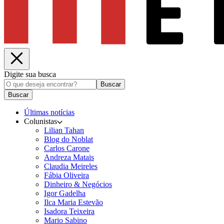
Digite sua busca
Buscar
Buscar
Últimas notícias
Colunistas
Lilian Tahan
Blog do Noblat
Carlos Carone
Andreza Matais
Claudia Meireles
Fábia Oliveira
Dinheiro & Negócios
Igor Gadelha
Ilca Maria Estevão
Isadora Teixeira
Mario Sabino