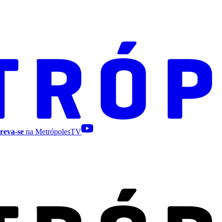
reva-se
na MetrópolesTV