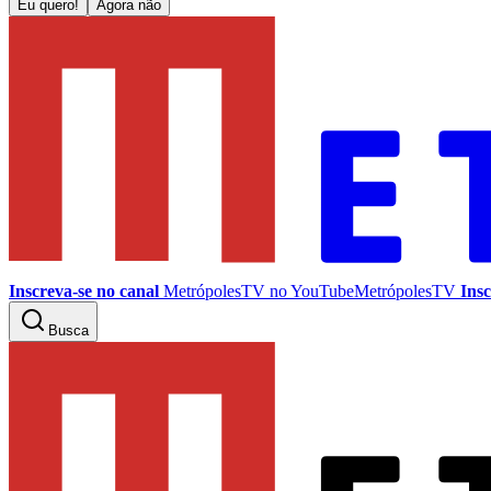
Eu quero!
Agora não
Inscreva-se no canal
MetrópolesTV no
YouTube
MetrópolesTV
Insc
Busca