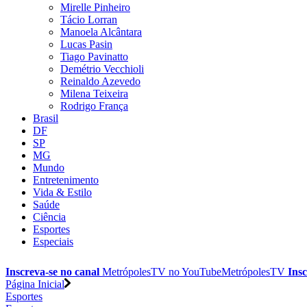
Mirelle Pinheiro
Tácio Lorran
Manoela Alcântara
Lucas Pasin
Tiago Pavinatto
Demétrio Vecchioli
Reinaldo Azevedo
Milena Teixeira
Rodrigo França
Brasil
DF
SP
MG
Mundo
Entretenimento
Vida & Estilo
Saúde
Ciência
Esportes
Especiais
Inscreva-se no canal
MetrópolesTV no
YouTube
MetrópolesTV
Insc
Página Inicial
Esportes