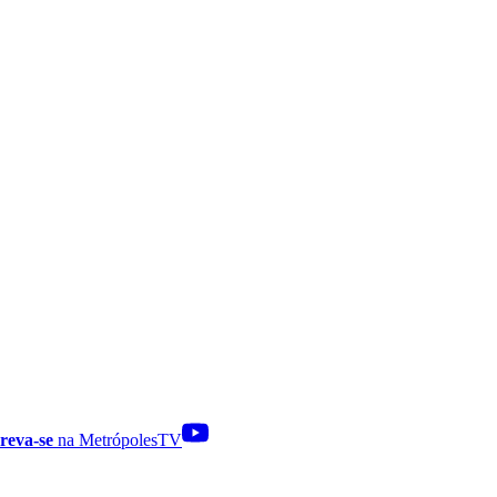
reva-se
na MetrópolesTV