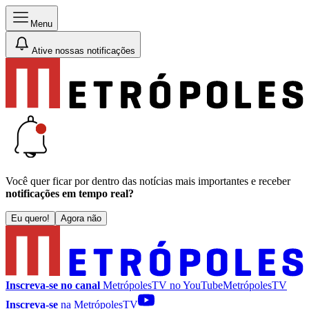
Menu
Ative nossas notificações
Você quer ficar por dentro das notícias mais importantes e receber
notificações em tempo real?
Eu quero!
Agora não
Inscreva-se no canal
MetrópolesTV no
YouTube
MetrópolesTV
Inscreva-se
na MetrópolesTV