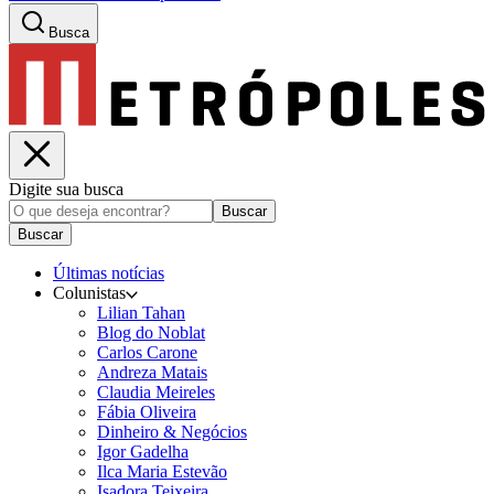
Busca
Digite sua busca
Buscar
Buscar
Últimas notícias
Colunistas
Lilian Tahan
Blog do Noblat
Carlos Carone
Andreza Matais
Claudia Meireles
Fábia Oliveira
Dinheiro & Negócios
Igor Gadelha
Ilca Maria Estevão
Isadora Teixeira