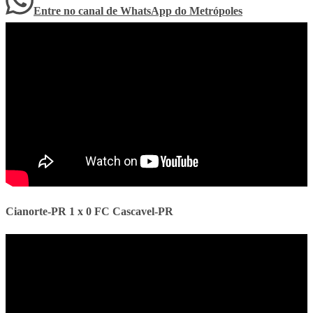
Entre no canal de WhatsApp
do
Metrópoles
Cianorte-PR 1 x 0 FC Cascavel-PR