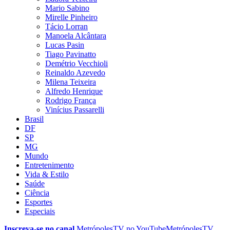
Mario Sabino
Mirelle Pinheiro
Tácio Lorran
Manoela Alcântara
Lucas Pasin
Tiago Pavinatto
Demétrio Vecchioli
Reinaldo Azevedo
Milena Teixeira
Alfredo Henrique
Rodrigo França
Vinícius Passarelli
Brasil
DF
SP
MG
Mundo
Entretenimento
Vida & Estilo
Saúde
Ciência
Esportes
Especiais
Inscreva-se no canal
MetrópolesTV no
YouTube
MetrópolesTV