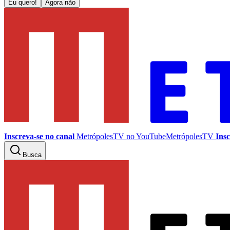
Eu quero!
Agora não
Inscreva-se no canal
MetrópolesTV no
YouTube
MetrópolesTV
Insc
Busca