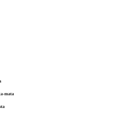
a
ta-mata
sta