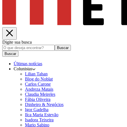
Digite sua busca
Buscar
Buscar
Últimas notícias
Colunistas
Lilian Tahan
Blog do Noblat
Carlos Carone
Andreza Matais
Claudia Meireles
Fábia Oliveira
Dinheiro & Negócios
Igor Gadelha
Ilca Maria Estevão
Isadora Teixeira
Mario Sabino