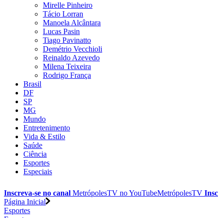
Mirelle Pinheiro
Tácio Lorran
Manoela Alcântara
Lucas Pasin
Tiago Pavinatto
Demétrio Vecchioli
Reinaldo Azevedo
Milena Teixeira
Rodrigo França
Brasil
DF
SP
MG
Mundo
Entretenimento
Vida & Estilo
Saúde
Ciência
Esportes
Especiais
Inscreva-se no canal
MetrópolesTV no
YouTube
MetrópolesTV
Insc
Página Inicial
Esportes