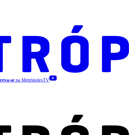
reva-se
na MetrópolesTV