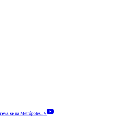
reva-se
na MetrópolesTV