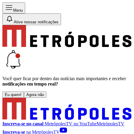
Menu
Ative nossas notificações
Você quer ficar por dentro das notícias mais importantes e receber
notificações em tempo real?
Eu quero!
Agora não
Inscreva-se no canal
MetrópolesTV no
YouTube
MetrópolesTV
Inscreva-se
na MetrópolesTV