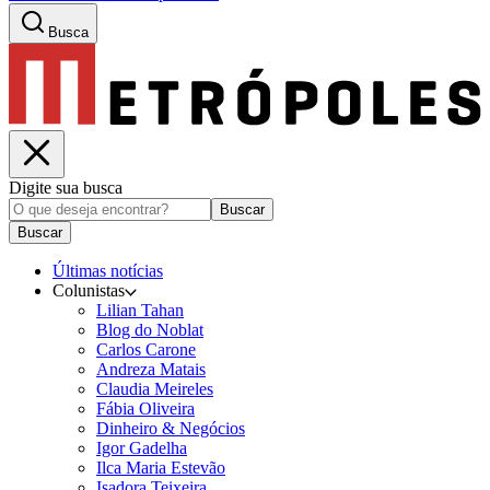
Busca
Digite sua busca
Buscar
Buscar
Últimas notícias
Colunistas
Lilian Tahan
Blog do Noblat
Carlos Carone
Andreza Matais
Claudia Meireles
Fábia Oliveira
Dinheiro & Negócios
Igor Gadelha
Ilca Maria Estevão
Isadora Teixeira