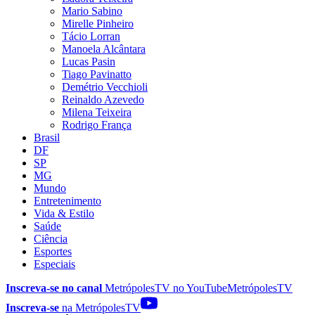
Mario Sabino
Mirelle Pinheiro
Tácio Lorran
Manoela Alcântara
Lucas Pasin
Tiago Pavinatto
Demétrio Vecchioli
Reinaldo Azevedo
Milena Teixeira
Rodrigo França
Brasil
DF
SP
MG
Mundo
Entretenimento
Vida & Estilo
Saúde
Ciência
Esportes
Especiais
Inscreva-se no canal
MetrópolesTV no
YouTube
MetrópolesTV
Inscreva-se
na MetrópolesTV