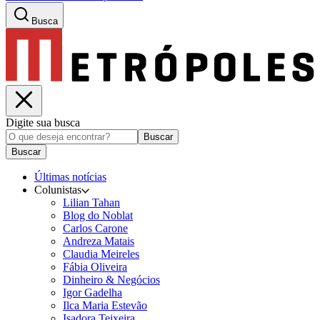
Busca
Digite sua busca
Buscar
Buscar
Últimas notícias
Colunistas
Lilian Tahan
Blog do Noblat
Carlos Carone
Andreza Matais
Claudia Meireles
Fábia Oliveira
Dinheiro & Negócios
Igor Gadelha
Ilca Maria Estevão
Isadora Teixeira