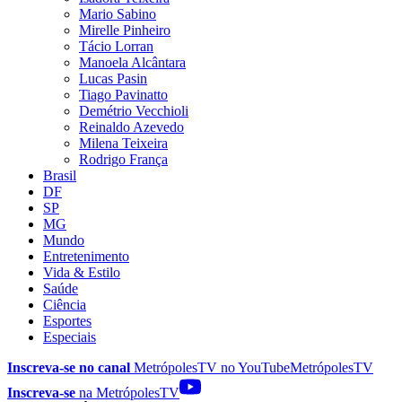
Mario Sabino
Mirelle Pinheiro
Tácio Lorran
Manoela Alcântara
Lucas Pasin
Tiago Pavinatto
Demétrio Vecchioli
Reinaldo Azevedo
Milena Teixeira
Rodrigo França
Brasil
DF
SP
MG
Mundo
Entretenimento
Vida & Estilo
Saúde
Ciência
Esportes
Especiais
Inscreva-se no canal
MetrópolesTV no
YouTube
MetrópolesTV
Inscreva-se
na MetrópolesTV