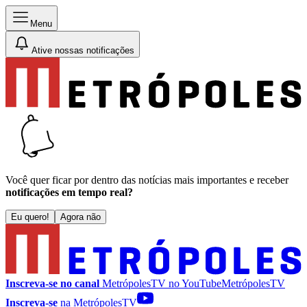
Menu
Ative nossas notificações
Você quer ficar por dentro das notícias mais importantes e receber
notificações em tempo real?
Eu quero!
Agora não
Inscreva-se no canal
MetrópolesTV no
YouTube
MetrópolesTV
Inscreva-se
na MetrópolesTV